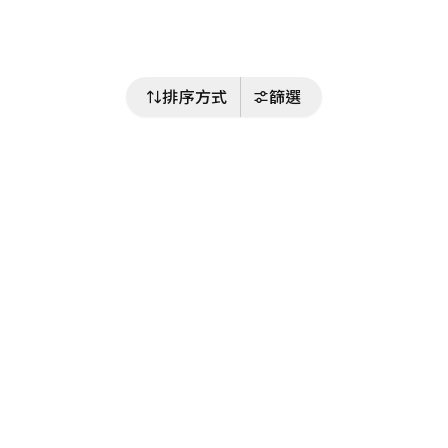
排序方式
篩選
關注我們
Buy&Ship 香港
buyandship.goodies
關於 Buy&Ship
集運資訊