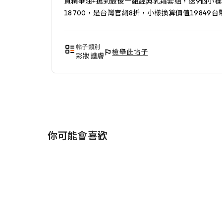
買精華油+搶到最後一組經典乳霜套組，送9個小樣
18700，是台灣官網8折，小樣換算價值19849台
帖子類別
檢舉此帖子
彩妝護膚
你可能會喜歡