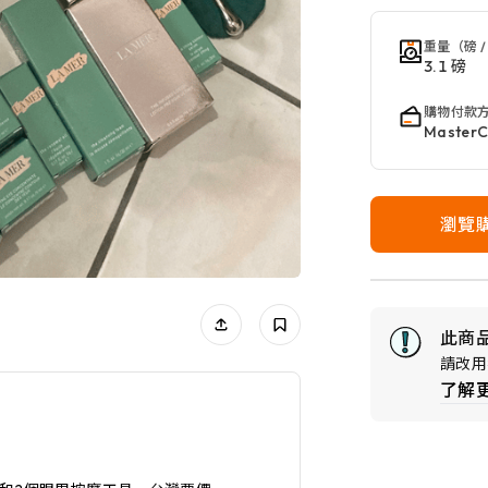
重量（磅 /
3.1 磅
購物付款
Master
瀏覽
此商
請改用
了解