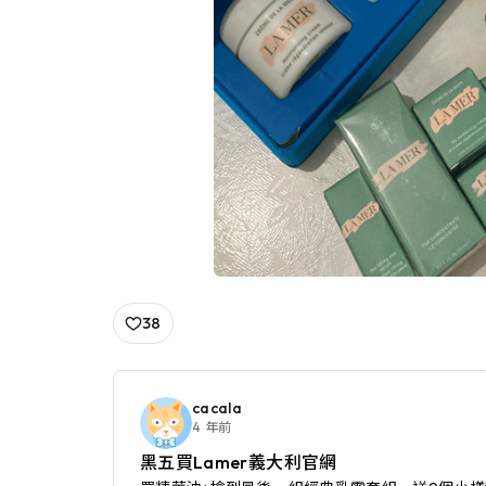
38
cacala
4 年前
黑五買Lamer義大利官網