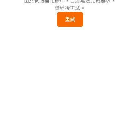
由於伺服器忙碌中，目前無法完成要求，
請稍後再試。
重試