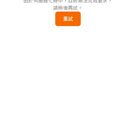
由於伺服器忙碌中，目前無法完成要求，
請稍後再試。
重試