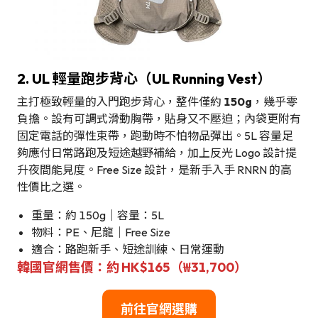
2. UL 輕量跑步背心（UL Running Vest）
主打極致輕量的入門跑步背心，整件僅約
150g
，幾乎零
負擔。設有可調式滑動胸帶，貼身又不壓迫；內袋更附有
固定電話的彈性束帶，跑動時不怕物品彈出。5L 容量足
夠應付日常路跑及短途越野補給，加上反光 Logo 設計提
升夜間能見度。Free Size 設計，是新手入手 RNRN 的高
性價比之選。
重量：約 150g｜容量：5L
物料：PE、尼龍｜Free Size
適合：路跑新手、短途訓練、日常運動
韓國官網售價：約 HK$165（₩31,700）
前往官網選購