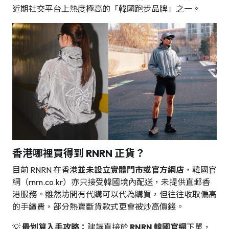
近期社交平台上熱度極高的「韓國跑步品牌」之一。
香港哪裡買得到 RNRN 正貨？
目前 RNRN 在香港
並未設立實體門市或官方網店
，韓國官
網（rnrn.co.kr）亦只接受韓國境內配送，未提供直郵香
港服務。雖然坊間有代購可以代為購買，但往往收取偏高
的手續費，部分熱賣斷貨款式更會被炒高價錢。
💡
最划算入手攻略：
建議直接於
RNRN 韓國官網
下單，