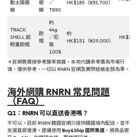
動太陽眼
眼
／
HK$185（₩35,700）
鏡
鏡
TR90
約
TRACK
44g
跑
約
SHELL 超
／尼
HK$239
帽
HK$151（₩29,000）
輕量跑帽
龍
100%
＊官網售價按參考匯率換算，本地代購參考價為市場行
情，僅供參考，一切以 RNRN 官網及實際結帳金額為準。
海外網購 RNRN 常見問題
（FAQ）
Q1：RNRN 可以直送香港嗎？
不可以。目前 RNRN 韓國官網只提供韓國境內配送，並不
支援直郵香港。建議使用
Buy&Ship 國際集運
，將商品寄