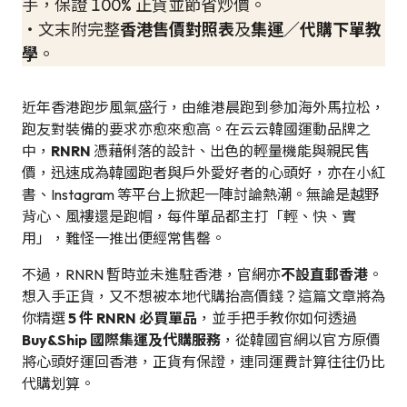
手，保證 100% 正貨並節省炒價。
・文末附完整
香港售價對照表
及
集運／代購下單教
學
。
近年香港跑步風氣盛行，由維港晨跑到參加海外馬拉松，
跑友對裝備的要求亦愈來愈高。在云云韓國運動品牌之
中，
RNRN
憑藉俐落的設計、出色的輕量機能與親民售
價，迅速成為韓國跑者與戶外愛好者的心頭好，亦在小紅
書、Instagram 等平台上掀起一陣討論熱潮。無論是越野
背心、風褸還是跑帽，每件單品都主打「輕、快、實
用」，難怪一推出便經常售罄。
不過，RNRN 暫時並未進駐香港，官網亦
不設直郵香港
。
想入手正貨，又不想被本地代購抬高價錢？這篇文章將為
你精選
5 件 RNRN 必買單品
，並手把手教你如何透過
Buy&Ship 國際集運及代購服務
，從韓國官網以官方原價
將心頭好運回香港，正貨有保證，連同運費計算往往仍比
代購划算。