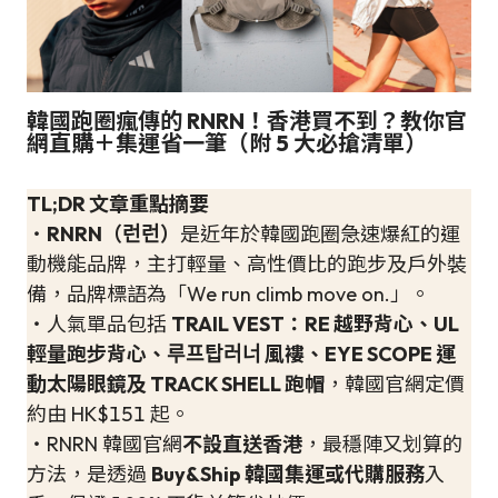
韓國跑圈瘋傳的 RNRN！香港買不到？教你官
網直購＋集運省一筆（附 5 大必搶清單）
TL;DR 文章重點摘要
・
RNRN（런런）
是近年於韓國跑圈急速爆紅的運
動機能品牌，主打輕量、高性價比的跑步及戶外裝
備，品牌標語為「We run climb move on.」。
・人氣單品包括
TRAIL VEST：RE 越野背心、UL
輕量跑步背心、루프탑러너 風褸、EYE SCOPE 運
動太陽眼鏡及 TRACK SHELL 跑帽
，韓國官網定價
約由 HK$151 起。
・RNRN 韓國官網
不設直送香港
，最穩陣又划算的
方法，是透過
Buy&Ship 韓國集運或代購服務
入