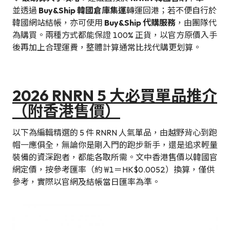
並透過
Buy&Ship 韓國倉庫集運
轉運回港；若不便自行於
韓國網站結帳，亦可使用
Buy&Ship 代購服務
，由團隊代
為購買。兩種方式都能保證 100% 正貨，以官方原價入手
後再加上合理運費，整體計算通常比找代購更划算。
2026 RNRN 5 大必買單品推介
（附香港售價）
以下為編輯精選的 5 件 RNRN 人氣單品，由越野背心到跑
帽一應俱全，無論你是剛入門的跑步新手，還是追求輕量
裝備的資深跑者，都能各取所需。文中香港售價以韓國官
網定價，按參考匯率（約 ₩1＝HK$0.0052）換算，僅供
參考，實際以官網及結帳當日匯率為準。