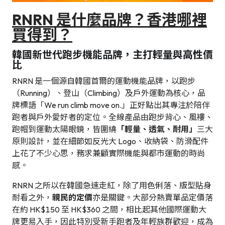
RNRN 是什麼品牌？香港哪裡
買得到？
韓國新世代跑步機能品牌，主打輕量與高性價
比
RNRN 是一個源自韓國首爾的運動機能品牌，以跑步
（Running）、登山（Climbing）及戶外運動為核心，品
牌標語「We run climb move on.」正好點出其專注於陪伴
跑者與戶外愛好者的定位。全線產品由跑步背心、風褸、
跑帽到運動太陽眼鏡，皆圍繞
「輕量、透氣、耐用」
三大
原則設計，並在細節如反光大 Logo、收納袋、防滑配件
上花了不少心思，務求兼顧實際機能與都市運動的時尚
感。
RNRN 之所以在韓國急速走紅，除了用色俐落、版型貼身
耐看之外，
親民的定價
亦是關鍵。大部分熱賣單品定價落
在約 HK$150 至 HK$360 之間，相比起其他國際運動大
牌更易入手，因此特別受新手跑者及年輕族群歡迎，成為