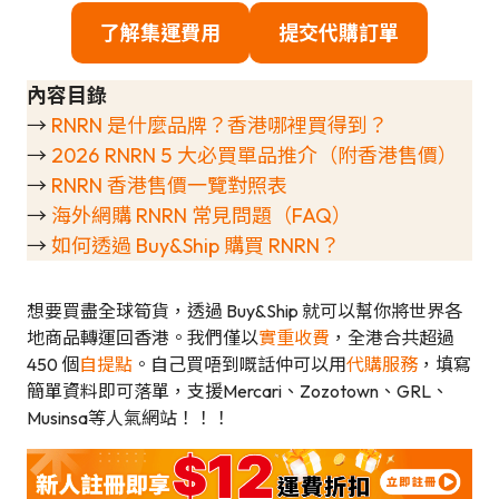
了解集運費用
提交代購訂單
內容目錄
→
RNRN 是什麼品牌？香港哪裡買得到？
→
2026 RNRN 5 大必買單品推介（附香港售價）
→
RNRN 香港售價一覽對照表
→
海外網購 RNRN 常見問題（FAQ）
→
如何透過 Buy&Ship 購買 RNRN？
想要買盡全球筍貨，透過 Buy&Ship 就可以幫你將世界各
地商品轉運回香港。我們僅以
實重收費
，全港合共超過
450 個
自提點
。自己買唔到嘅話仲可以用
代購服務
，填寫
簡單資料即可落單，支援Mercari、Zozotown、GRL、
Musinsa等人氣網站！！！