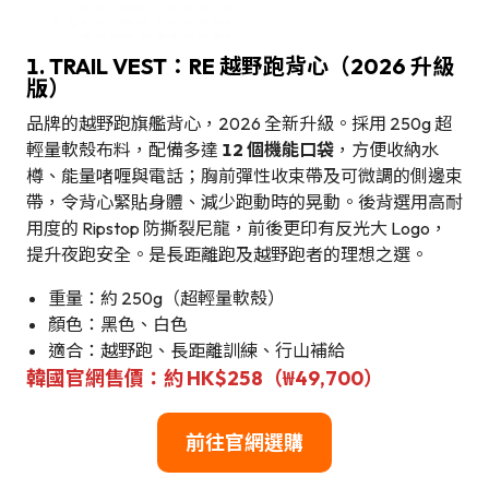
1. TRAIL VEST：RE 越野跑背心（2026 升級
版）
品牌的越野跑旗艦背心，2026 全新升級。採用 250g 超
輕量軟殼布料，配備多達
12 個機能口袋
，方便收納水
樽、能量啫喱與電話；胸前彈性收束帶及可微調的側邊束
帶，令背心緊貼身體、減少跑動時的晃動。後背選用高耐
用度的 Ripstop 防撕裂尼龍，前後更印有反光大 Logo，
提升夜跑安全。是長距離跑及越野跑者的理想之選。
重量：約 250g（超輕量軟殼）
顏色：黑色、白色
適合：越野跑、長距離訓練、行山補給
韓國官網售價：約 HK$258（₩49,700）
前往官網選購