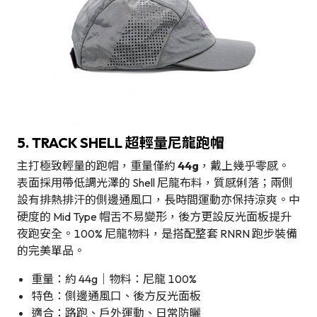
5. TRACK SHELL 超輕量尼龍跑帽
主打極致輕量的跑帽，重量僅約
44g
，戴上幾乎零感。
表面採用帶低調光澤的 Shell 尼龍布料，質感俐落；兩側
設有排熱排汗的側邊通風口，長時間運動亦保持涼爽。中
硬度的 Mid Type 帽舌不易變形，後方更設反光面板提升
夜跑安全。100% 尼龍物料，是搭配整套 RNRN 跑步裝備
的完美單品。
重量：約 44g｜物料：尼龍 100%
特色：側邊通風口、後方反光面板
適合：路跑、戶外運動、日常防曬