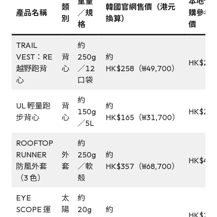
重量
本地代
類
韓國官網售價（港元
產品名稱
／規
購參考
別
換算）
格
價
TRAIL
約
VEST：RE
背
250g
約
HK$27
越野跑背
心
／12
HK$258（₩49,700）
心
口袋
約
UL 輕量跑
背
約
150g
HK$259
步背心
心
HK$165（₩31,700）
／5L
ROOFTOP
約
RUNNER
外
250g
約
HK$485
防風外套
套
／軟
HK$357（₩68,700）
（3 色）
殼
EYE
太
約
SCOPE 運
陽
20g
約
HK$245