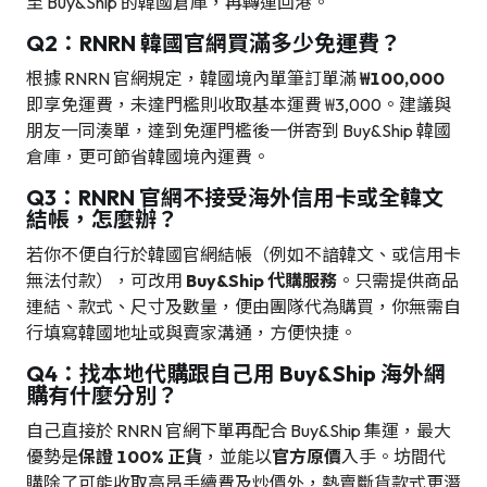
至 Buy&Ship 的韓國倉庫，再轉運回港。
Q2：RNRN 韓國官網買滿多少免運費？
根據 RNRN 官網規定，韓國境內單筆訂單滿
₩100,000
即享免運費，未達門檻則收取基本運費 ₩3,000。建議與
朋友一同湊單，達到免運門檻後一併寄到 Buy&Ship 韓國
倉庫，更可節省韓國境內運費。
Q3：RNRN 官網不接受海外信用卡或全韓文
結帳，怎麼辦？
若你不便自行於韓國官網結帳（例如不諳韓文、或信用卡
無法付款），可改用
Buy&Ship 代購服務
。只需提供商品
連結、款式、尺寸及數量，便由團隊代為購買，你無需自
行填寫韓國地址或與賣家溝通，方便快捷。
Q4：找本地代購跟自己用 Buy&Ship 海外網
購有什麼分別？
自己直接於 RNRN 官網下單再配合 Buy&Ship 集運，最大
優勢是
保證 100% 正貨
，並能以
官方原價
入手。坊間代
購除了可能收取高昂手續費及炒價外，熱賣斷貨款式更潛