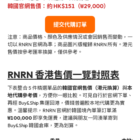
韓國官網售價：約 HK$151（₩29,000）
提交代購訂單
注意：商品價格、顏色及供應情況或會因銷售而變動，一
切以 RNRN 官網為準；商品圖片版權歸 RNRN 所有。港元
售價按參考匯率換算，僅供參考。
RNRN 香港售價一覽對照表
下表整合 5 件精選單品的
韓國官網售價（港元換算）
與
本
地代購參考價
，方便你一眼比較。可見自行於官網下單、
再經 Buy&Ship 集運回港，價錢普遍較本地代購更為實
惠。溫馨提示，RNRN 官網於韓國境內單筆訂單滿
₩100,000
即享免運費，建議與朋友一同湊單寄到
Buy&Ship 韓國倉庫，更為划算。