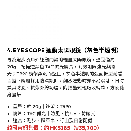
4. EYE SCOPE 運動太陽眼鏡（灰色半透明）
專為跑步及戶外運動而設的輕量太陽眼鏡，整副僅約
20g
。配備煙黑色 TAC 偏光鏡片，有效阻隔強光與眩
光；TR90 鏡架柔韌而堅固，灰色半透明的弧面框型耐看
百搭。鏡腳採用防滑設計，劇烈運動時亦不易滑落，同時
兼具防風、抗紫外線功能，附摺疊式輕巧收納袋，方便隨
身攜帶。
重量：約 20g｜鏡架：TR90
鏡片：TAC 偏光｜防風、抗 UV、防眩光
適合：跑步、踩單車、行山及日常配戴
韓國官網售價：約 HK$185（₩35,700）