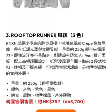
3. ROOFTOP RUNNER 風褸（3 色）
RNRN 話題度極高的跑步風褸。採用金屬感 Crepe 縐紋尼
龍，帶有低調光澤與立體質感，重量約 250g 卻不失保護
力。即使流汗亦不易黏身，側邊設有透氣 Air Vent 排汗面
板，配上高領護面設計，抵禦冷風更全面。胸前 2 段式按
扣、連帽及下擺束繩，可按環境靈活調節，是換季與晨跑
的實用外層。
重量：約 250g（超輕量軟殼）
顏色：灰色、紫色、黑色
適合：晨跑、換季擋風、戶外運動
韓國官網售價：約 HK$357（₩68,700）