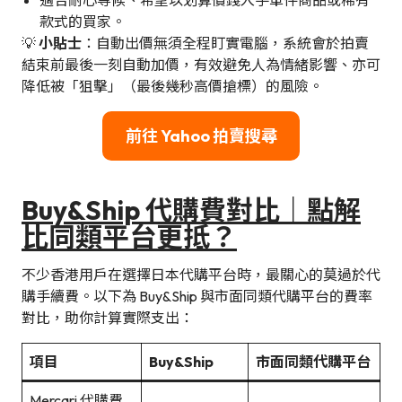
款式的買家。
💡
小貼士
：自動出價無須全程盯實電腦，系統會於拍賣
結束前最後一刻自動加價，有效避免人為情緒影響、亦可
降低被「狙擊」（最後幾秒高價搶標）的風險。
前往 Yahoo 拍賣搜尋
Buy&Ship 代購費對比｜點解
比同類平台更抵？
不少香港用戶在選擇日本代購平台時，最關心的莫過於代
購手續費。以下為 Buy&Ship 與市面同類代購平台的費率
對比，助你計算實際支出：
項目
Buy&Ship
市面同類代購平台
Mercari 代購費