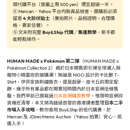
類代購平台（普遍上限 500 yen）便宜超過一半。
④ Mercari、Yahoo 平台均無真品檢查，選購前必須
留意
4 大防伏貼士
（實拍照片、品相證明、合理價
格、賣家信譽）。
⑤ 文末附完整
Buy&Ship 代購／集運教學
，新手都
能輕鬆操作。
HUMAN MADE x Pokémon 第二彈
（HUMAN MADE x
Pokémon Collection 2）甫於日本開售即引爆全球潮人與
寵物小精靈迷的搶購潮！無論是 NIGO 設計的卡比獸 T-
Shirt、伊貝家族刺繡衛衣，還是超夢、皮卡丘的限定配
飾，幾乎所有單品都在開賣短時間內於日本官網全線售
罄。我們早前已撰寫過
日本官網購買教學
，惟現時官網存
貨幾近清零，本文將為錯過首發的香港讀者整理
日本二手
市場入手攻略
，教你善用 Buy&Ship 的低代購費，於
Mercari 及 JDirectitems Auction（Yahoo 拍賣）安心、抵
價入手！