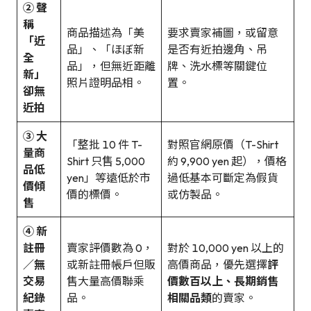
② 聲
稱
商品描述為「美
要求賣家補圖，或留意
「近
品」、「ほぼ新
是否有近拍邊角、吊
全
品」，但無近距離
牌、洗水標等關鍵位
新」
照片證明品相。
置。
卻無
近拍
③ 大
「整批 10 件 T-
對照官網原價（T-Shirt
量商
Shirt 只售 5,000
約 9,900 yen 起），價格
品低
yen」等遠低於市
過低基本可斷定為假貨
價傾
價的標價。
或仿製品。
售
④ 新
註冊
賣家評價數為 0，
對於 10,000 yen 以上的
／無
或新註冊帳戶但販
高價商品，優先選擇
評
交易
售大量高價聯乘
價數百以上、長期銷售
紀錄
品。
相關品類
的賣家。