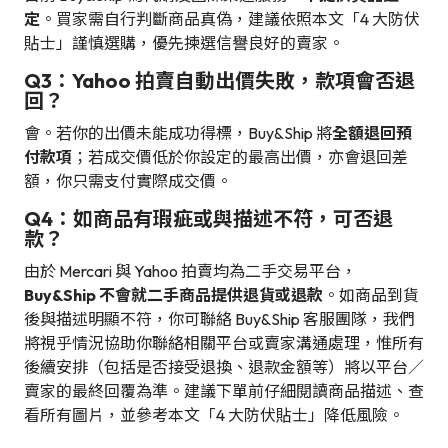
定
。買家需自行判斷商品真偽，建議依照本文「4 大防伏
貼士」謹慎選購，優先揀選信譽良好的賣家。
Q3：Yahoo 拍賣自動出價失敗，款項會否退
回？
會。若你的出價未能成功得標，Buy&Ship 將
全額退回預
付款項
；若成交價低於你設定的最高出價，亦會退回差
額，你只需支付實際成交價。
Q4：如商品有瑕疵或與描述不符，可否退
款？
由於 Mercari 與 Yahoo 拍賣均為二手交易平台，
Buy&Ship 不會就二手商品提供退貨或退款
。如商品到貨
後與描述明顯不符，你可聯絡 Buy&Ship 客服團隊，我們
將視乎情況協助你聯絡相關平台或賣家溝通處理，惟所有
後續安排（包括是否接受退換、退款金額等）將以平台／
賣家的最終回覆為準。建議下單前仔細閱讀商品描述、查
看所有圖片，並參考本文「4 大防伏貼士」降低風險。