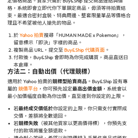
定價格商品。買家只需於 Buy&Ship 提交商品連結與價
格，系統即會立即代你下單鎖定商品，毋須等待拍賣結
束。最適合密封盒裝、特典周邊、整套限量單品等價格合
理且不希望被他人搶先的物品。
於
Yahoo 拍賣
搜尋「HUMAN MADE x Pokemon」，
留意標示「即決」字樣的商品。
複製商品 URL，提交至
Buy&Ship 代購頁面
。
付款後，Buy&Ship 會即時為你完成購買，商品直送日
本倉庫。
方法二：自動出價（代理競標）
適用於 Yahoo 拍賣的
競標型拍賣商品
。Buy&Ship 設有專
屬的
競價平台
，你可預先設定
最高出價金額
，系統會以
最小加價幅度自動為你出價，直至達到你設定的上限。
若
最終成交價低於
你設定的上限，你只需支付實際成
交價，差額將全數退回。
若
競標失敗
（被其他買家以更高價得標），你預先支
付的款項將獲全額退款。
適合耐心等候、希望以划算價錢入手單件商品或稀有