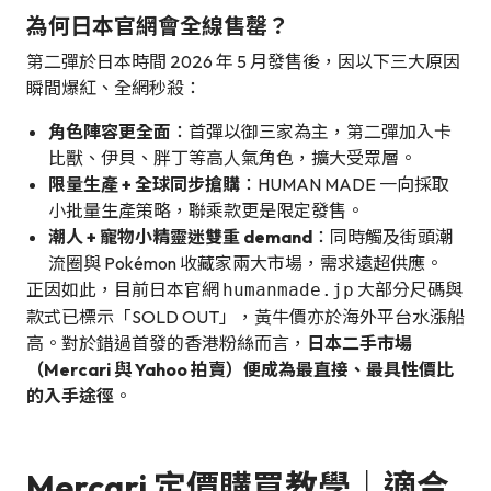
為何日本官網會全線售罄？
第二彈於日本時間 2026 年 5 月發售後，因以下三大原因
瞬間爆紅、全網秒殺：
角色陣容更全面
：首彈以御三家為主，第二彈加入卡
比獸、伊貝、胖丁等高人氣角色，擴大受眾層。
限量生產 + 全球同步搶購
：HUMAN MADE 一向採取
小批量生產策略，聯乘款更是限定發售。
潮人 + 寵物小精靈迷雙重 demand
：同時觸及街頭潮
流圈與 Pokémon 收藏家兩大市場，需求遠超供應。
正因如此，目前日本官網
大部分尺碼與
humanmade.jp
款式已標示「SOLD OUT」，黃牛價亦於海外平台水漲船
高。對於錯過首發的香港粉絲而言，
日本二手市場
（Mercari 與 Yahoo 拍賣）便成為最直接、最具性價比
的入手途徑
。
Mercari 定價購買教學｜適合