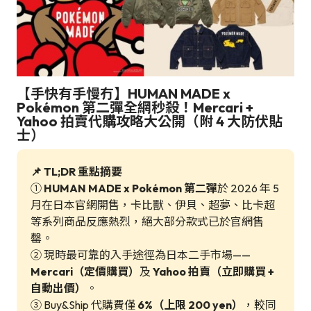
【手快有手慢冇】HUMAN MADE x
Pokémon 第二彈全網秒殺！Mercari +
Yahoo 拍賣代購攻略大公開（附 4 大防伏貼
士）
📌 TL;DR 重點摘要
①
HUMAN MADE x Pokémon 第二彈
於 2026 年 5
月在日本官網開售，卡比獸、伊貝、超夢、比卡超
等系列商品反應熱烈，絕大部分款式已於官網售
罄。
② 現時最可靠的入手途徑為日本二手市場——
Mercari（定價購買）
及
Yahoo 拍賣（立即購買 +
自動出價）
。
③ Buy&Ship 代購費僅
6%（上限 200 yen）
，較同