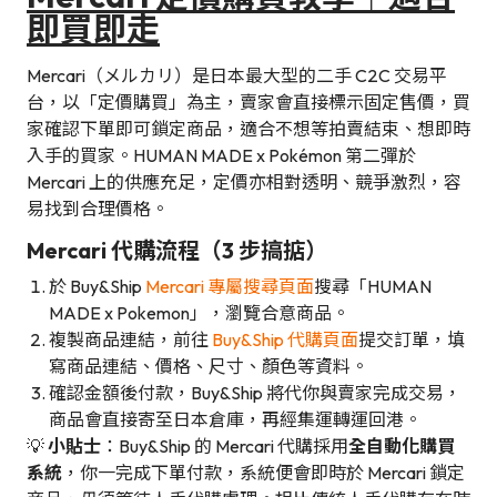
即買即走
Mercari（メルカリ）是日本最大型的二手 C2C 交易平
台，以「定價購買」為主，賣家會直接標示固定售價，買
家確認下單即可鎖定商品，適合不想等拍賣結束、想即時
入手的買家。HUMAN MADE x Pokémon 第二彈於
Mercari 上的供應充足，定價亦相對透明、競爭激烈，容
易找到合理價格。
Mercari 代購流程（3 步搞掂）
於 Buy&Ship
Mercari 專屬搜尋頁面
搜尋「HUMAN
MADE x Pokemon」，瀏覽合意商品。
複製商品連結，前往
Buy&Ship 代購頁面
提交訂單，填
寫商品連結、價格、尺寸、顏色等資料。
確認金額後付款，Buy&Ship 將代你與賣家完成交易，
商品會直接寄至日本倉庫，再經集運轉運回港。
💡
小貼士
：Buy&Ship 的 Mercari 代購採用
全自動化購買
系統
，你一完成下單付款，系統便會即時於 Mercari 鎖定