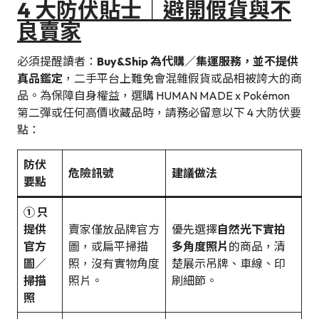
4 大防伏貼士｜避開假貨與不
良賣家
必須提醒讀者：
Buy&Ship 為代購／集運服務，並不提供
真品鑑定
，二手平台上難免會混雜假貨或品相被誇大的商
品。為保障自身權益，選購 HUMAN MADE x Pokémon
第二彈或任何高價收藏品時，請務必留意以下 4 大防伏要
點：
防伏
危險訊號
建議做法
要點
① 只
提供
賣家僅放品牌官方
優先選擇
自然光下實拍
官方
圖，或扁平掃描
多角度照片
的商品，清
圖／
照，沒有實物角度
楚展示吊牌、車線、印
掃描
照片。
刷細節。
照