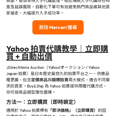
商品，毋須等待人手代購處理。相比傳統人手代購存在時
差及延誤風險，自動化下單可有效避免熱門商品被其他買
家搶走，大幅提升入手成功率。
前往 Mercari 搜尋
Yahoo 拍賣代購教學｜立即購
買 + 自動出價
JDirectitems Auction（Yahoo!オークション / Yahoo
Japan 拍賣）是日本歷史最悠久的拍賣平台之一，供應品
種更廣，包含
定價商品
與
競標拍賣
兩大模式，適合不同需
求的買家。Buy&Ship 為 Yahoo 拍賣提供兩種代購方式，
你可按商品類型彈性選擇。
方法一：立即購買（即時鎖定）
適用於 Yahoo 拍賣標有
「即決価格」（立即購買）
的固