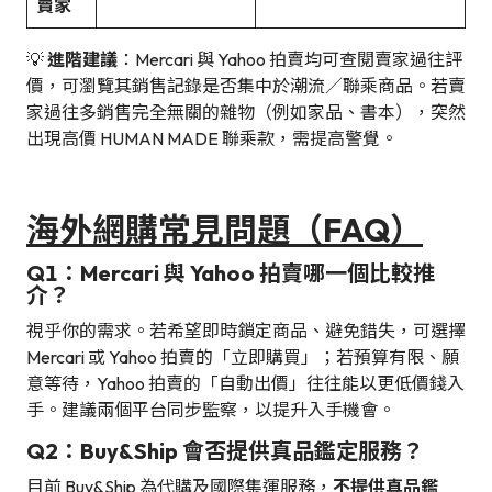
賣家
💡
進階建議
：Mercari 與 Yahoo 拍賣均可查閱賣家過往評
價，可瀏覽其銷售記錄是否集中於潮流／聯乘商品。若賣
家過往多銷售完全無關的雜物（例如家品、書本），突然
出現高價 HUMAN MADE 聯乘款，需提高警覺。
海外網購常見問題（FAQ）
Q1：Mercari 與 Yahoo 拍賣哪一個比較推
介？
視乎你的需求。若希望即時鎖定商品、避免錯失，可選擇
Mercari 或 Yahoo 拍賣的「立即購買」；若預算有限、願
意等待，Yahoo 拍賣的「自動出價」往往能以更低價錢入
手。建議兩個平台同步監察，以提升入手機會。
Q2：Buy&Ship 會否提供真品鑑定服務？
目前 Buy&Ship 為代購及國際集運服務，
不提供真品鑑