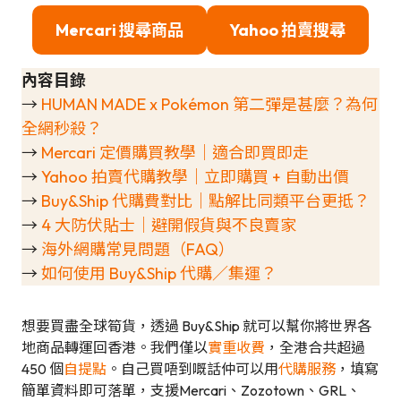
Mercari 搜尋商品
Yahoo 拍賣搜尋
內容目錄
→
HUMAN MADE x Pokémon 第二彈是甚麼？為何
全網秒殺？
→
Mercari 定價購買教學｜適合即買即走
→
Yahoo 拍賣代購教學｜立即購買 + 自動出價
→
Buy&Ship 代購費對比｜點解比同類平台更抵？
→
4 大防伏貼士｜避開假貨與不良賣家
→
海外網購常見問題（FAQ）
→
如何使用 Buy&Ship 代購／集運？
想要買盡全球筍貨，透過 Buy&Ship 就可以幫你將世界各
地商品轉運回香港。我們僅以
實重收費
，全港合共超過
450 個
自提點
。自己買唔到嘅話仲可以用
代購服務
，填寫
簡單資料即可落單，支援Mercari、Zozotown、GRL、