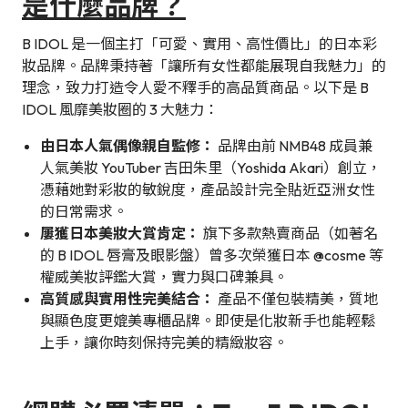
是什麼品牌？
B IDOL 是一個主打「可愛、實用、高性價比」的日本彩
妝品牌。品牌秉持著「讓所有女性都能展現自我魅力」的
理念，致力打造令人愛不釋手的高品質商品。以下是 B
IDOL 風靡美妝圈的 3 大魅力：
由日本人氣偶像親自監修：
品牌由前 NMB48 成員兼
人氣美妝 YouTuber 吉田朱里（Yoshida Akari）創立，
憑藉她對彩妝的敏銳度，產品設計完全貼近亞洲女性
的日常需求。
屢獲日本美妝大賞肯定：
旗下多款熱賣商品（如著名
的 B IDOL 唇膏及眼影盤）曾多次榮獲日本 @cosme 等
權威美妝評鑑大賞，實力與口碑兼具。
高質感與實用性完美結合：
產品不僅包裝精美，質地
與顯色度更媲美專櫃品牌。即使是化妝新手也能輕鬆
上手，讓你時刻保持完美的精緻妝容。