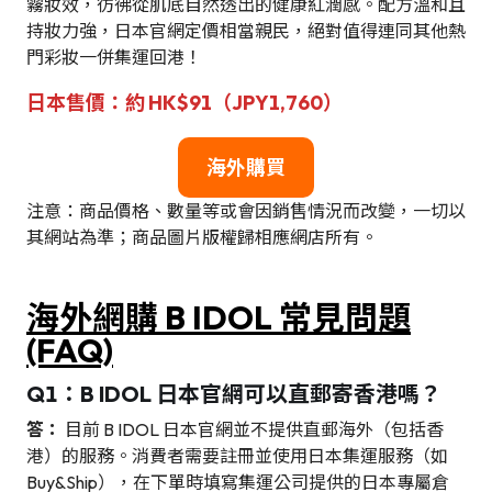
霧妝效，彷彿從肌底自然透出的健康紅潤感。配方溫和且
持妝力強，日本官網定價相當親民，絕對值得連同其他熱
門彩妝一併集運回港！
日本售價：約 HK$91（JPY1,760）
海外購買
注意：商品價格、數量等或會因銷售情況而改變，一切以
其網站為準；商品圖片版權歸相應網店所有。
海外網購 B IDOL 常見問題
(FAQ)
Q1：B IDOL 日本官網可以直郵寄香港嗎？
答：
目前 B IDOL 日本官網並不提供直郵海外（包括香
港）的服務。消費者需要註冊並使用日本集運服務（如
Buy&Ship），在下單時填寫集運公司提供的日本專屬倉