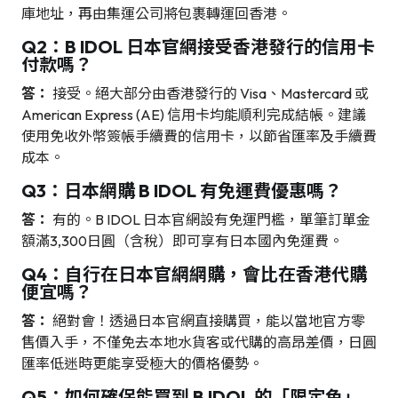
庫地址，再由集運公司將包裹轉運回香港。
Q2：B IDOL 日本官網接受香港發行的信用卡
付款嗎？
答：
接受。絕大部分由香港發行的 Visa、Mastercard 或
American Express (AE) 信用卡均能順利完成結帳。建議
使用免收外幣簽帳手續費的信用卡，以節省匯率及手續費
成本。
Q3：日本網購 B IDOL 有免運費優惠嗎？
答：
有的。B IDOL 日本官網設有免運門檻，單筆訂單金
額滿3,300日圓（含稅）即可享有日本國內免運費。
Q4：自行在日本官網網購，會比在香港代購
便宜嗎？
答：
絕對會！透過日本官網直接購買，能以當地官方零
售價入手，不僅免去本地水貨客或代購的高昂差價，日圓
匯率低迷時更能享受極大的價格優勢。
Q5：如何確保能買到 B IDOL 的「限定色」