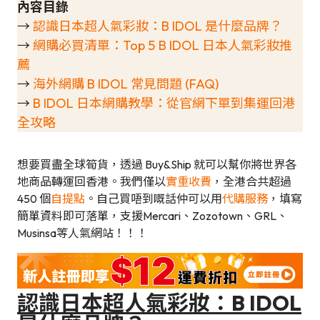
內容目錄
→
認識日本超人氣彩妝：B IDOL 是什麼品牌？
→
網購必買清單：Top 5 B IDOL 日本人氣彩妝推
薦
→
海外網購 B IDOL 常見問題 (FAQ)
→
B IDOL 日本網購教學：從官網下單到集運回港
全攻略
想要買盡全球筍貨，透過 Buy&Ship 就可以幫你將世界各
地商品轉運回香港。我們僅以
實重收費
，全港合共超過
450 個
自提點
。自己買唔到嘅話仲可以用
代購服務
，填寫
簡單資料即可落單，支援Mercari、Zozotown、GRL、
Musinsa等人氣網站！！！
認識日本超人氣彩妝：B IDOL