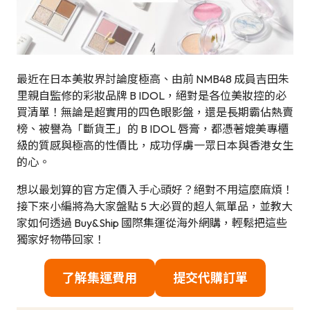
最近在日本美妝界討論度極高、由前 NMB48 成員吉田朱
里親自監修的彩妝品牌 B IDOL，絕對是各位美妝控的必
買清單！無論是超實用的四色眼影盤，還是長期霸佔熱賣
榜、被譽為「斷貨王」的 B IDOL 唇膏，都憑著媲美專櫃
級的質感與極高的性價比，成功俘虜一眾日本與香港女生
的心。
想以最划算的官方定價入手心頭好？絕對不用這麼麻煩！
接下來小編將為大家盤點 5 大必買的超人氣單品，並教大
家如何透過 Buy&Ship 國際集運從海外網購，輕鬆把這些
獨家好物帶回家！
了解集運費用
提交代購訂單