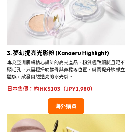
3. 夢幻提亮光影粉 (Kanaeru Highlight)
專為亞洲肌膚精心設計的高光產品，粉質極致細膩且絕不
顯毛孔。只需輕掃於顴骨與鼻樑等位置，瞬間提升臉部立
體感，散發自然透亮的水光感。
日本售價：約 HK$103（JPY1,980）
海外購買