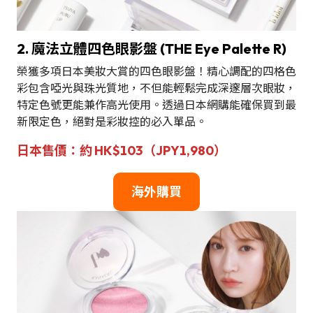
2. 魔法立體四色眼影盤 (THE Eye Palette R)
榮獲多項日本美妝大賞的四色眼影盤！精心調配的四格色
彩包含啞光與珠光質地，不但能輕鬆完成深邃層次眼妝，
特定色號更能兼作高光使用。透過日本網購能確保買到最
新限定色，絕對是彩妝控的必入單品。
日本售價：約 HK$103（JPY1,980）
海外購買