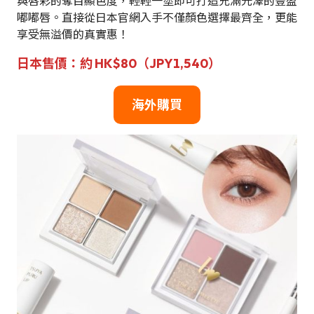
與唇彩的奪目顯色度，輕輕一塗即可打造充滿光澤的豐盈
嘟嘟唇。直接從日本官網入手不僅顏色選擇最齊全，更能
享受無溢價的真實惠！
日本售價：約 HK$80（JPY1,540）
海外購買