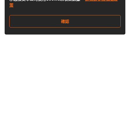
策
確認
關注我們
Buy&Ship 香港
buyandship.goodies
關於 Buy&Ship
集運資訊
關於我們
海外倉庫