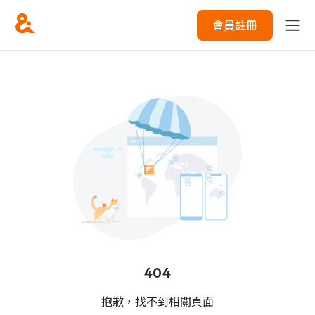
會員註冊
404
抱歉，找不到相關頁面