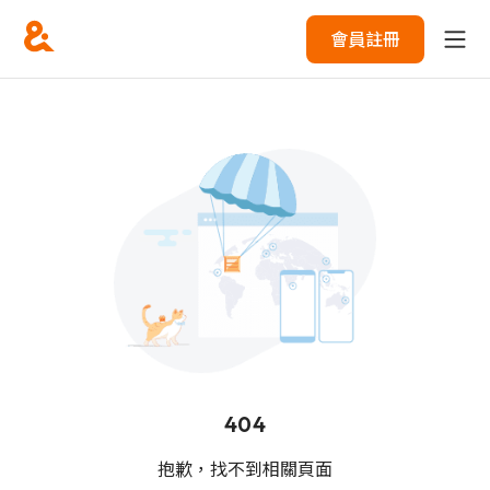
會員註冊
404
抱歉，找不到相關頁面