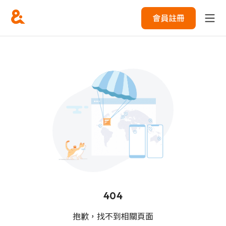
會員註冊
404
抱歉，找不到相關頁面