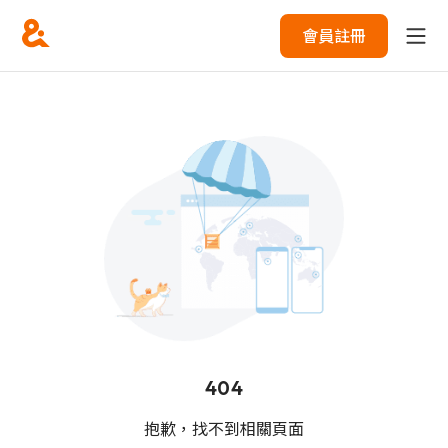
會員註冊
404
抱歉，找不到相關頁面