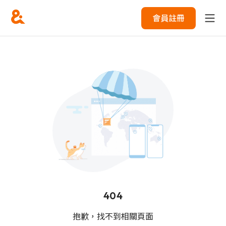
會員註冊
404
抱歉，找不到相關頁面