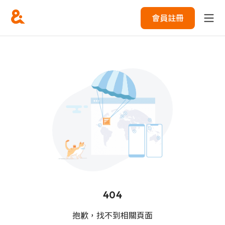
會員註冊
404
抱歉，找不到相關頁面