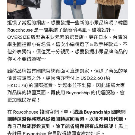
逛慣了常逛的網店，想要發掘一些新的小眾品牌嗎？韓國
Raucohouse 是一間集結了頹廢暗黑風、破壞設計、
OVERSIZE 版型為主要元素的選貨店，更在日本、台灣的
學生圈裡都小有名氣。這次小編精選了 5 款手袋款式，不
但外表獨特，價位更十分親民，想要發掘小眾品牌商品的
你可不要錯過喔～
雖然品牌設有國際官網頁面可直運到家，但除了商品的單
價會被調高之外，結帳時亦需付上 USD22.60 (約
HKD178) 的國際運費，計起來並不划算，因此建議大家
到品牌的韓國頁面，再使用 Buyandship 的代運服務，會
更加親民好買！
在 Raucohouse 韓國官網下單，
透過 Buyandship 國際網
購轉運幫你將商品從韓國轉運回香港，以後不用找代購，
靠自己就能輕鬆買到，除了能省錢還很有成就感呢！
馬上
去註冊 Buyandship 會員取得韓國倉庫地址吧。