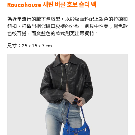
Raucohouse
새틴 버클 호보 숄더 백
為近年流行的腋下包版型，以緞紋面料配上銀色的拉鍊和
鈕扣，打造出相似機車皮褸的外型，別具中性美；黑色款
色較百搭，而寶藍色的款式則更出眾獨特。
尺寸：25 x 15 x 7 cm