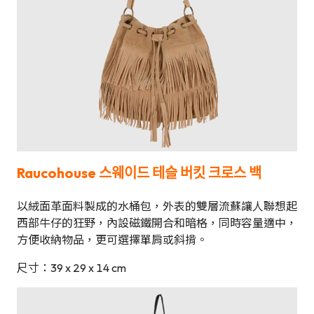
Raucohouse
스웨이드 테슬 버킷 크로스 백
以絨面革面料製成的水桶包，外表的雙層流蘇讓人聯想起
西部牛仔的狂野，內設磁鐵開合和暗格，同時容量適中，
方便收納物品，更可選擇單肩或斜揹。
尺寸：39 x 29 x 14 cm