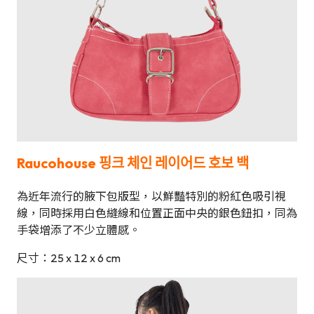
Raucohouse
핑크 체인 레이어드 호보 백
為近年流行的腋下包版型，以鮮豔特別的粉紅色吸引視
線，同時採用白色縫線和位置正面中央的銀色鈕扣，同為
手袋增添了不少立體感。
尺寸：25 x 12 x 6 cm