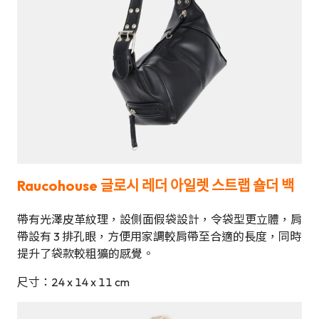
Raucohouse 글로시 레더 아일렛 스트랩 숄더 백
帶有光澤皮革紋理，設側面假袋設計，令袋型更立體，肩
帶設有 3 排孔眼，方便用家調較肩帶至合適的長度，同時
提升了袋款較粗獷的感覺。
尺寸：24 x 14 x 11 cm