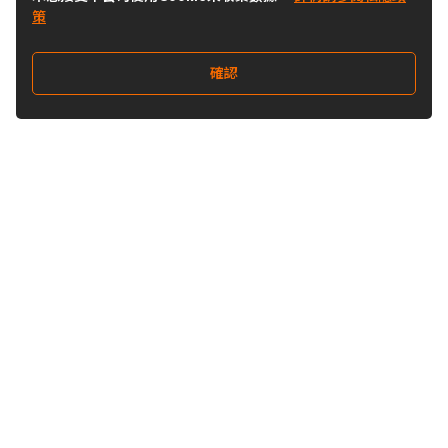
策
確認
關注我們
Buy&Ship 香港
buyandship.goodies
關於 Buy&Ship
集運資訊
關於我們
海外倉庫