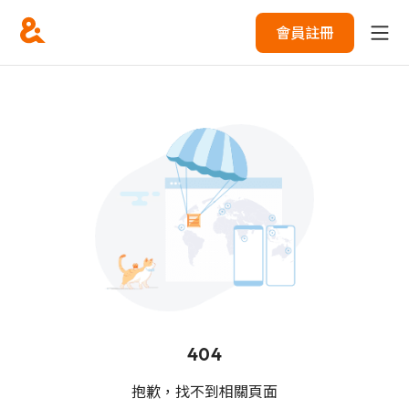
會員註冊
404
抱歉，找不到相關頁面