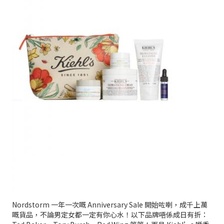
Nordstorm 一年一次嘅 Anniversary Sale 開始咗喇，成千上萬
嘅貨品，不論男定女都一定有你心水！以下品牌唔係成日有折：