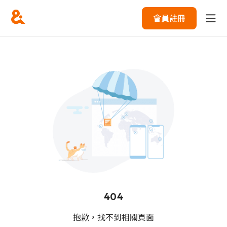
會員註冊
404
抱歉，找不到相關頁面