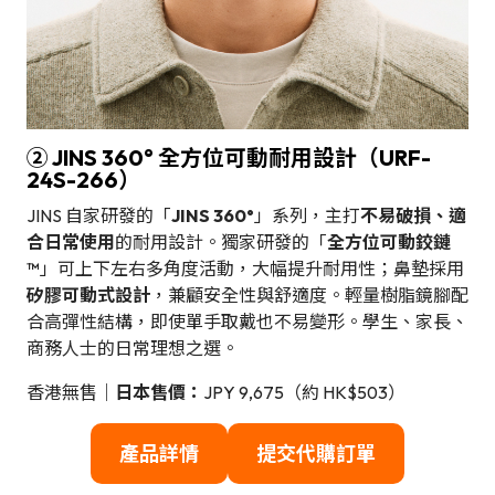
② JINS 360° 全方位可動耐用設計（URF-
24S-266）
JINS 自家研發的「
JINS 360°
」系列，主打
不易破損、適
合日常使用
的耐用設計。獨家研發的「
全方位可動鉸鏈
™
」可上下左右多角度活動，大幅提升耐用性；鼻墊採用
矽膠可動式設計
，兼顧安全性與舒適度。輕量樹脂鏡腳配
合高彈性結構，即使單手取戴也不易變形。學生、家長、
商務人士的日常理想之選。
香港無售｜
日本售價：
JPY 9,675（約 HK$503）
產品詳情
提交代購訂單