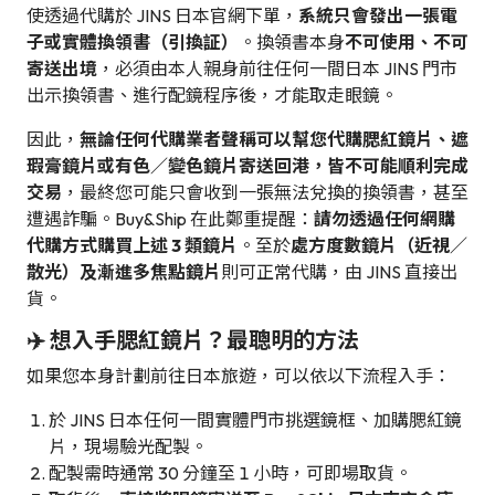
使透過代購於 JINS 日本官網下單，
系統只會發出一張電
子或實體換領書（引換証）
。換領書本身
不可使用、不可
寄送出境
，必須由本人親身前往任何一間日本 JINS 門市
出示換領書、進行配鏡程序後，才能取走眼鏡。
因此，
無論任何代購業者聲稱可以幫您代購腮紅鏡片、遮
瑕膏鏡片或有色／變色鏡片寄送回港，皆不可能順利完成
交易
，最終您可能只會收到一張無法兌換的換領書，甚至
遭遇詐騙。Buy&Ship 在此鄭重提醒：
請勿透過任何網購
代購方式購買上述 3 類鏡片
。至於
處方度數鏡片（近視／
散光）及漸進多焦點鏡片
則可正常代購，由 JINS 直接出
貨。
✈️ 想入手腮紅鏡片？最聰明的方法
如果您本身計劃前往日本旅遊，可以依以下流程入手：
於 JINS 日本任何一間實體門市挑選鏡框、加購腮紅鏡
片，現場驗光配製。
配製需時通常 30 分鐘至 1 小時，可即場取貨。