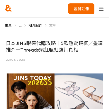
會員註冊
...
主頁
潮流服飾
文章
日本JINS眼鏡代購攻略｜5款熱賣鏡框／墨鏡
推介＋Threads爆紅腮紅鏡片真相
22/05/2026