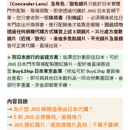
（Concealer Lens）及有色／變色鏡片
只能於日本實體
門市配製、現場領取。即使透過代購於 JINS 日本官網下
單，您只會收到一張
換領書（引換証）
，必須親身前往日
本門店出示換領書、進行配鏡後才能取走眼鏡。
因此切勿
透過任何網購代購方式購買上述 3 類鏡片。
其他
處方度數
鏡片（近視／散光）、漸進多焦點鏡片、平光鏡片及墨鏡
皆可正常代購、直接出貨。
✈️
到日本旅行的省錢方案：
如果您計劃前往日本，可於
JINS 日本門市現場配製腮紅鏡片，配好後直接寄送
至
Buy&Ship 日本東京倉庫
（地址可於 Buy&Ship 會員後
台查看），即可與其他日本戰利品一同合併集運回港，省
卻行李重量、亦省卻郵寄手續。
內容目錄
→
為什麼 JINS 眼鏡值得由日本代購？
→
5 款 JINS 必買鏡框／墨鏡推介
→
JINS 腮紅鏡片／遮瑕膏鏡片真相｜千萬不要網