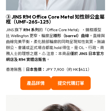
③ JINS R!M Office Core Metal 知性辦公金屬
框（UMF-26S-125）
JINS 旗下
R!M 系列
的「Office Core Metal」，鏡框版型
比 Wellington 更窄、輪廓呈
樽形（barrel）曲線
。直線與
曲線完美平衡，柔化臉部輪廓的同時呈現知性氣質，無論
辦公、會議或正式場合都能 hold 得住，是 OL、行政、商
務人士的理想之選。⚠️ 注意：本商品
僅於 JINS 日本官方
網店及 R!M 實體店販售
。
香港無售｜
日本售價：
JPY 7,900（約 HK$411）
產品詳情
提交代購訂單