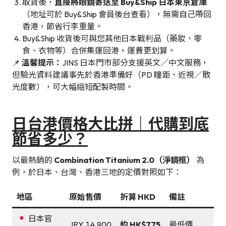
取貨後，
直接將眼鏡寄送至 Buy&Ship 日本東京倉庫
（地址可於 Buy&Ship 會員後台查看），無需自己帶回
香港，節省行李重量。
Buy&Ship 收貨後可與您其他日本戰利品（藥妝、零
食、衣物等）合併集運回港，運費更划算。
📌
溫馨提示：
JINS 日本門市部分支援英文／中文服務，
但驗光資料建議事先於香港準備好（PD 瞳距、近視／散
光度數），可大幅縮短配製時間。
日台港價格大比拼｜代購到底
節省多少？
以最熱銷的
Combination Titanium 2.0（淨鏡框）
為
例，於日本、台灣、香港三地的定價對照如下：
地區
原始售價
折算 HKD
備註
日本官
JPY 14,900
約 HK$775
最低價