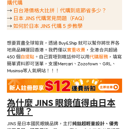
購代購
→
日台港價格大比拼｜代購到底節省多少？
→
日本 JINS 代購常見問題（FAQ）
→
如何於日本 JINS 代購 5 步教學
想要買盡全球筍貨，透過 Buy&Ship 就可以幫你將世界各
地商品轉運回香港。我們僅以
實重收費
，全港合共超過
450 個
自提點
。自己買唔到嘅話仲可以用
代購服務
，填寫
簡單資料即可落單，支援Mercari、Zozotown、GRL、
Musinsa等人氣網站！！！
為什麼 JINS 眼鏡值得由日本
代購？
JINS 是日本國民眼鏡品牌，主打
純鈦超輕量設計、優秀