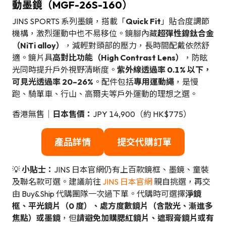
動墨鏡（MGF-26S-160）
JINS SPORTS 系列墨鏡，搭載「
Quick Fit
」貼合度調節
機構，激烈運動中也不易移位。鏡腳內藏
超彈性鎳鈦合金
（NiTi alloy）
，減輕對頭部的壓力，長時間配戴依然舒
適。鏡片具
高對比功能（High Contrast Lens）
，防眩
光同時提升戶外視野清晰度。
紫外線透過率 0.1% 以下，
可見光透過率 20–26%
。配件包括
專用運動繩
，是慢
跑、騎單車、行山、高爾夫等戶外運動的理想之選。
香港無售｜
日本售價：
JPY 14,900（約 HK$775）
產品詳情
提交代購訂單
💡
小貼士：
JINS 日本官網仍有上百款鏡框、墨鏡、童裝
及聯名款可選。建議前往
JINS 日本官網
親自挑選，再交
由 Buy&Ship 代購團隊一次過下單。代購時可選擇
淨鏡
框、平光鏡片（0 度）、處方度數鏡片（含散光、漸進多
焦點）或墨鏡
，但
請避免加購腮紅鏡片、遮瑕膏鏡片或有