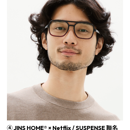
④ JINS HOME® × Netflix / SUSPENSE 聯名