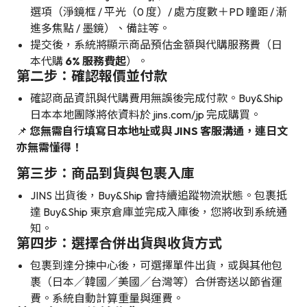
選項（淨鏡框 / 平光（0 度）/ 處方度數＋PD 瞳距 / 漸
進多焦點 / 墨鏡）、備註等。
提交後，系統將顯示商品預估金額與代購服務費（日
本代購
6% 服務費起
）。
第二步：確認報價並付款
確認商品資訊與代購費用無誤後完成付款。Buy&Ship
日本本地團隊將依資料於 jins.com/jp 完成購買。
📌
您無需自行填寫日本地址或與 JINS 客服溝通，連日文
亦無需懂得！
第三步：商品到貨與包裹入庫
JINS 出貨後，Buy&Ship 會持續追蹤物流狀態。包裹抵
達 Buy&Ship 東京倉庫並完成入庫後，您將收到系統通
知。
第四步：選擇合併出貨與收貨方式
包裹到達分揀中心後，可選擇單件出貨，或與其他包
裹（日本／韓國／美國／台灣等）合併寄送以節省運
費。系統自動計算重量與運費。