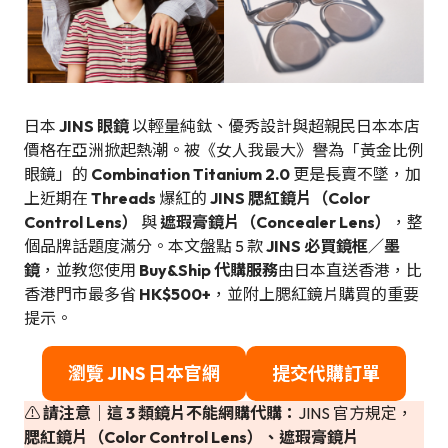
日本
JINS 眼鏡
以輕量純鈦、優秀設計與超親民日本本店
價格在亞洲掀起熱潮。被《女人我最大》譽為「黃金比例
眼鏡」的
Combination Titanium 2.0
更是長賣不墜，加
上近期在
Threads
爆紅的
JINS 腮紅鏡片（Color
Control Lens）
與
遮瑕膏鏡片（Concealer Lens）
，整
個品牌話題度滿分。本文盤點 5 款
JINS 必買鏡框／墨
鏡
，並教您使用
Buy&Ship 代購服務
由日本直送香港，比
香港門市最多省
HK$500+
，並附上腮紅鏡片購買的重要
提示。
瀏覽 JINS 日本官網
提交代購訂單
⚠️
請注意｜這 3 類鏡片不能網購代購：
JINS 官方規定，
腮紅鏡片（Color Control Lens）、遮瑕膏鏡片