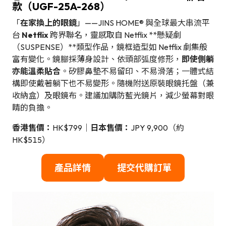
款（UGF-25A-268）
「
在家換上的眼鏡
」——JINS HOME® 與全球最大串流平
台
Netflix
跨界聯名，靈感取自 Netflix **懸疑劇
（SUSPENSE）**類型作品，鏡框造型如 Netflix 劇集般
富有變化。鏡腳採薄身設計、依頭部弧度修形，
即使側躺
亦能溫柔貼合
。矽膠鼻墊不易留印、不易滑落；一體式結
構即使戴著躺下也不易變形。隨機附送原裝眼鏡托盤（兼
收納盒）及眼鏡布。建議加購防藍光鏡片，減少螢幕對眼
睛的負擔。
香港售價：
HK$799｜
日本售價：
JPY 9,900（約
HK$515）
產品詳情
提交代購訂單