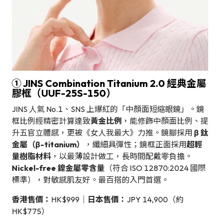
① JINS Combination Titanium 2.0 經典金屬
膠框（UUF-25S-150）
JINS 人氣 No.1、SNS 上爆紅的「中顏面短縮眼鏡」。鏡
框比例經精密計算達致
黃金比例
，能修飾中顏面比例、提
升五官立體感，更被《女人我最大》力推。鏡腳採用
β 鈦
金屬（β-titanium）
，纖細具彈性；鏡框正面採用
超輕
量樹脂材料
，以最薄設計做工，長時間配戴零負擔。
Nickel-free 鎳金屬零含量
（符合 ISO 12870:2024 國際
標準），對敏感肌友好。最百搭的入門首選。
香港售價：
HK$999｜
日本售價：
JPY 14,900（約
HK$775）