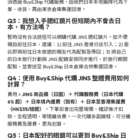
須透過 Buy&Ship 代購服務，由我們日本本地團隊代為下
單、收貨，再由東京倉庫集運回港。
Q3：我想入手腮紅鏡片但短期內不會去日
本，有方法嗎？
暫時沒有合法途徑可以網購代購 JINS 腮紅鏡片。如不便
親自前往日本，建議：1) 前往 JINS 香港分店引入；2) 委
託即將前往日本旅遊的親友代為配製及帶回；3) 將自己
的日本旅行計劃與 JINS 配鏡安排同步進行，於旅行期間
配製，並寄送至 Buy&Ship 日本倉庫合併集運回港。
Q4：使用 Buy&Ship 代購 JINS 整體費用如何
計算？
費用 =
JINS 商品價（日圓）＋ 代購服務費（日本代購
6% 起）＋ 日本境內運費（如有）＋ 日本至香港集運費
（HK$35/磅起）
。下單前會出完整報價，確認後才扣
款，全程透明、零隱藏收費。一次代購多副鏡框，可分攤
服務費及運費，更為划算。
Q5：日本配好的眼鏡可以寄到 Buy&Ship 日