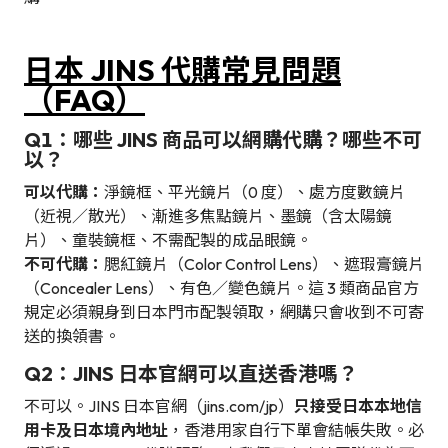
日本 JINS 代購常見問題
（FAQ）
Q1：哪些 JINS 商品可以網購代購？哪些不可
以？
可以代購：
淨鏡框、平光鏡片（0 度）、處方度數鏡片
（近視／散光）、漸進多焦點鏡片、墨鏡（含太陽鏡
片）、童裝鏡框、不需配製的成品眼鏡。
不可代購：
腮紅鏡片（Color Control Lens）、遮瑕膏鏡片
（Concealer Lens）、有色／變色鏡片。這 3 類商品官方
規定必須親身到日本門市配製領取，網購只會收到不可寄
送的換領書。
Q2：JINS 日本官網可以直送香港嗎？
不可以。JINS 日本官網（jins.com/jp）
只接受日本本地信
用卡及日本境內地址
，香港用家自行下單會結帳失敗。必