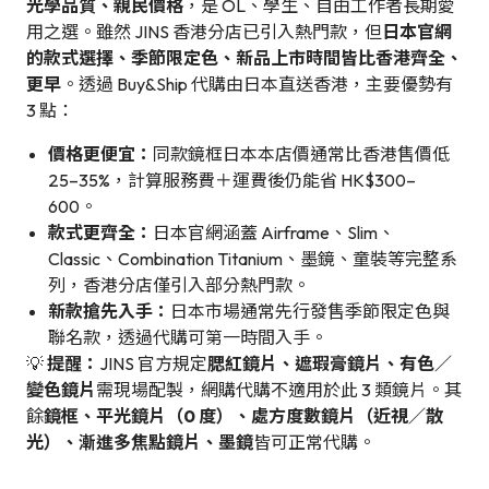
光學品質、親民價格
，是 OL、學生、自由工作者長期愛
用之選。雖然 JINS 香港分店已引入熱門款，但
日本官網
的款式選擇、季節限定色、新品上市時間皆比香港齊全、
更早
。透過 Buy&Ship 代購由日本直送香港，主要優勢有
3 點：
價格更便宜：
同款鏡框日本本店價通常比香港售價低
25–35%，計算服務費＋運費後仍能省 HK$300–
600。
款式更齊全：
日本官網涵蓋 Airframe、Slim、
Classic、Combination Titanium、墨鏡、童裝等完整系
列，香港分店僅引入部分熱門款。
新款搶先入手：
日本市場通常先行發售季節限定色與
聯名款，透過代購可第一時間入手。
💡
提醒：
JINS 官方規定
腮紅鏡片、遮瑕膏鏡片、有色／
變色鏡片
需現場配製，網購代購不適用於此 3 類鏡片。其
餘
鏡框、平光鏡片（0 度）、處方度數鏡片（近視／散
光）、漸進多焦點鏡片、墨鏡
皆可正常代購。