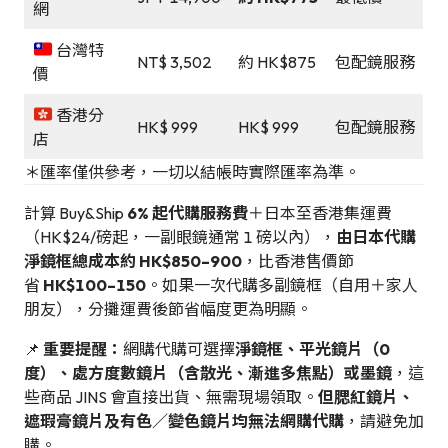
網
台灣特
NT$ 3,502
約 HK$875
包配鏡服務
價
香港分
HK$ 999
HK$ 999
包配鏡服務
店
＊匯率僅供參考，一切以結帳時實際匯率為準。
計算 Buy&Ship
6% 起代購服務費
＋日本至香港集運費
（HK$24/磅起，一副眼鏡通常 1 磅以內），
由日本代購
淨鏡框總成本約 HK$850–900
，比香港售價節
省
HK$100–150
。如果一次代購多副鏡框（自用＋家人
朋友），分攤運費後節省幅度更為明顯。
📌
重要提醒：
網購代購可選擇
淨鏡框、平光鏡片（0
度）、處方度數鏡片（含散光、漸進多焦點）或墨鏡
，這
些商品 JINS 會直接出貨、無需現場領取。
但腮紅鏡片、
遮瑕膏鏡片及有色／變色鏡片均無法網購代購
，請避免加
購。