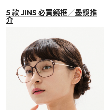
5 款 JINS 必買鏡框／墨鏡推
介