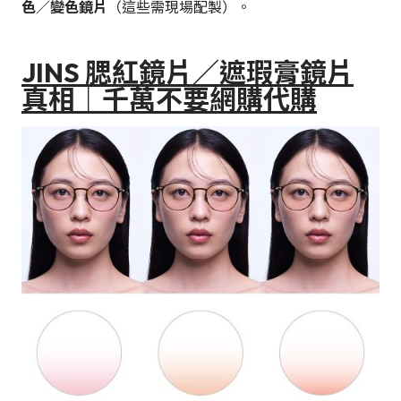
色／變色鏡片
（這些需現場配製）。
JINS 腮紅鏡片／遮瑕膏鏡片
真相｜千萬不要網購代購