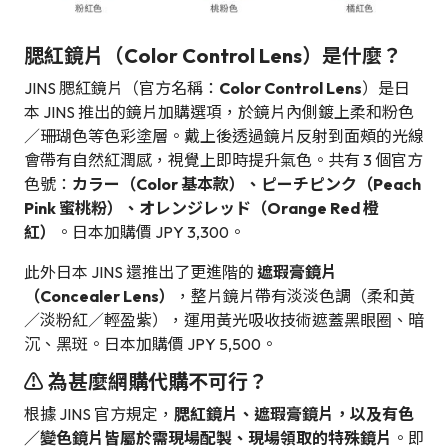
腮紅鏡片（Color Control Lens）是什麼？
JINS 腮紅鏡片（官方名稱：
Color Control Lens
）是日
本 JINS 推出的鏡片加購選項，於鏡片內側鍍上柔和粉色
／珊瑚色等色彩塗層。戴上後透過鏡片反射到面頰的光線
會帶有自然紅潤感，視覺上即時提升氣色。共有 3 個官方
色號：
カラー（Color 基本款）、ピーチピンク（Peach
Pink 蜜桃粉）、オレンジレッド（Orange Red 橙
紅）
。日本加購價 JPY 3,300。
此外日本 JINS 還推出了更進階的
遮瑕膏鏡片
（Concealer Lens）
，整片鏡片帶有淡淡色調（柔和黃
／淡粉紅／輕盈紫），運用黃光吸收技術遮蓋黑眼圈、暗
沉、黑斑。日本加購價 JPY 5,500。
⚠️ 為甚麼網購代購不可行？
根據 JINS 官方規定，
腮紅鏡片、遮瑕膏鏡片，以及有色
／變色鏡片皆屬於需現場配製、現場領取的特殊鏡片
。即