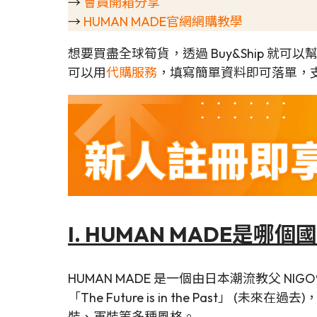
→
會員開箱分享
→
HUMAN MADE官網網購教學
想要買盡全球筍貨，透過 Buy&Ship 就
可以用
代購服務
，填寫簡單資料即可落單，支援Me
I.
HUMAN MADE
是哪個國
HUMAN MADE 是一個由日本潮流教父 NIGO
「The Future is in the Pas
裝、軍裝等多種風格。