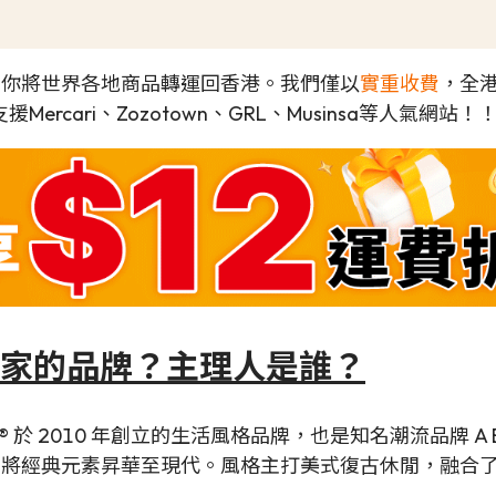
可以幫你將世界各地商品轉運回香港。我們僅以
實重收費
，全港
rcari、Zozotown、GRL、Musinsa等人氣網站！
家的品牌？主理人是誰？
® 於 2010 年創立的生活風格品牌，也是知名潮流品牌 A Bat
t」 (未來在過去)，將經典元素昇華至現代。風格主打美式復古休閒