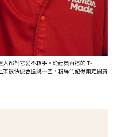
是時尚達人都對它愛不釋手。從經典百搭的 T-
一上架很快便會搶購一空，粉絲們記得鎖定開賣