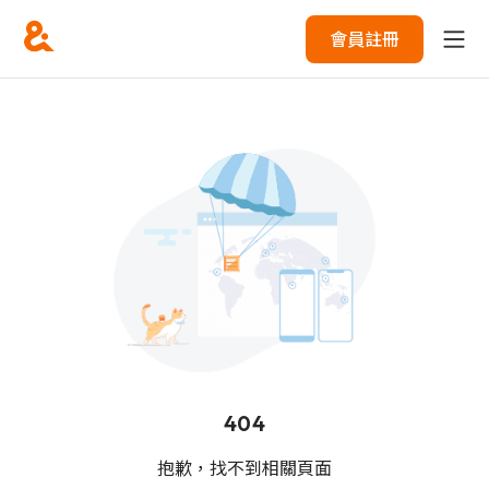
會員註冊
404
抱歉，找不到相關頁面