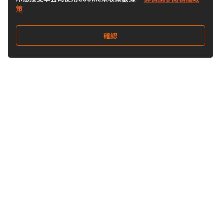
策
確認
關注我們
Buy&Ship 香港
buyandship.goodies
關於 Buy&Ship
集運資訊
關於我們
海外倉庫