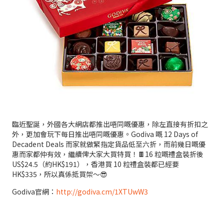
臨近聖誕，外國各大網店都推出唔同嘅優惠，除左直接有折扣之
外，更加會玩下每日推出唔同嘅優惠。Godiva 嘅 12 Days of
Decadent Deals 而家就做緊指定貨品低至六折，而前幾日嘅優
惠而家都仲有效，繼續俾大家大買特買！🍫16 粒嘅禮盒裝折後
US$24.5（約HK$191），香港買 10 粒禮盒裝都已經要
HK$335，所以真係抵買架～😎
Godiva官網：
http://godiva.cm/1XTUwW3