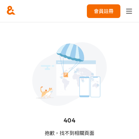
會員註冊
404
抱歉，找不到相關頁面