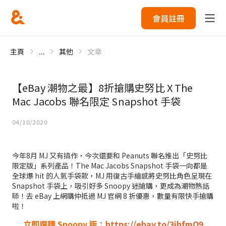
會員註冊
主頁
...
其他
文章
【eBay 潮物之最】8折搶購史努比 X The
Mac Jacobs 聯名限定 Snapshot 手袋
04/10/2020
今年8月 MJ 又有搞作，今次還要和 Peanuts 聯名推出「史努比
限定版」系列產品！The Mac Jacobs Snapshot 手袋一向都是
全球爆 hit 的人氣手袋款，MJ 用復古手繪感將史努比角色呈現在
Snapshot 手袋上，吸引好多 Snoopy 迷搶購，更成為潮物熱話
𠻹！去 eBay 上網購仲抵過 MJ 官網 8 折優惠，數量有限快手搶購
啦！
立即選購 Snoopy 版：
https://ebay.to/3jhfmO9