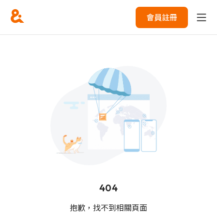
會員註冊
404
抱歉，找不到相關頁面