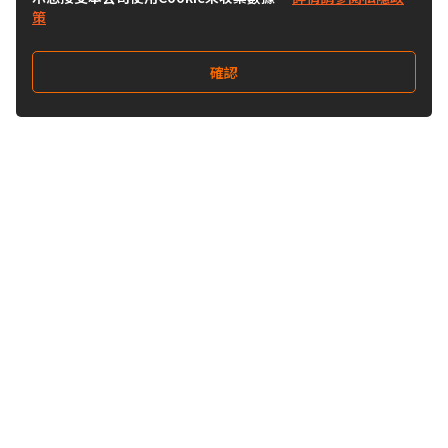
策
確認
關注我們
Buy&Ship 香港
buyandship.goodies
關於 Buy&Ship
集運資訊
關於我們
海外倉庫