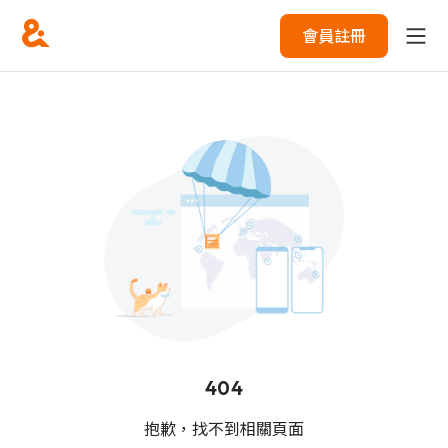
會員註冊
404
抱歉，找不到相關頁面