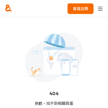
會員註冊
404
抱歉，找不到相關頁面