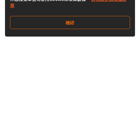
策
確認
關注我們
Buy&Ship 香港
buyandship.goodies
關於 Buy&Ship
集運資訊
關於我們
海外倉庫