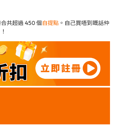
合共超過 450 個
自提點
。自己買唔到嘅話仲
！！