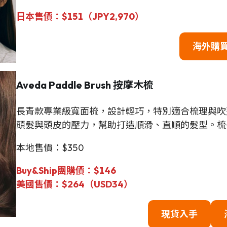
日本
售
價
：
$
151（JPY2,970）
海外購
Aveda Paddle Brush 按摩木梳
長青款專業級寬面梳，設計輕巧，特別適合梳理與吹
頭髮與頭皮的壓力，幫助打造順滑、直順的髮型。梳
本地售價：$350
Buy&Ship團購價：$146
美國售價：$264（USD34）
現貨
入手