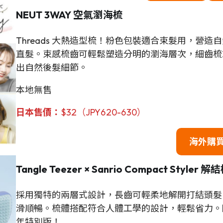
NEUT 3WAY
空氣瀏海梳
Threads 大熱造型梳！粉色包裝適合束髮用，營
直髮。束感梳齒可輕鬆塑造分明的瀏海層次，細齒梳
出自然後髮細節。
本地無售
日本售價
：
$32（JPY620-630）
海外購
Tangle Teezer × Sanrio Compact Styler 解
採用獨特的兩層式設計，長齒可輕柔地解開打結頭髮
滑順暢。梳體搭配符合人體工學的設計，輕鬆省力。除了Kuro
年特別版！