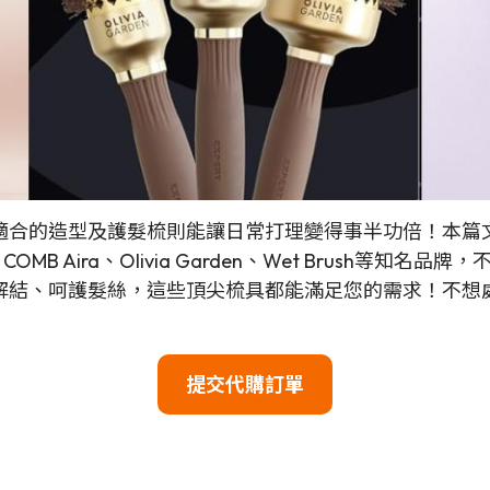
適合的造型及護髮梳則能讓日常打理變得事半功倍！本篇
EART COMB Aira、Olivia Garden、Wet Bru
解結、呵護髮絲，這些頂尖梳具都能滿足您的需求！不想
提交代購訂單