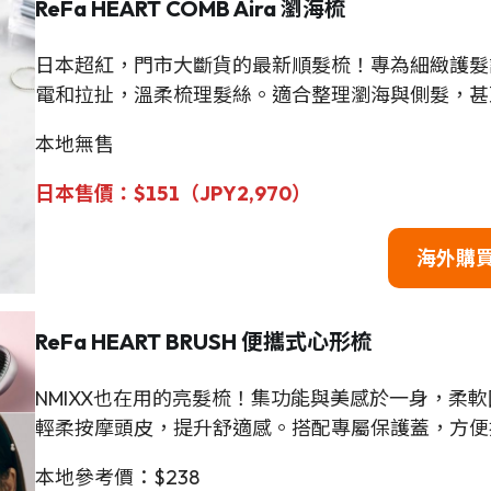
ReFa
HEART COMB Aira 瀏海梳
日本超紅，門市大斷貨的最新順髮梳！專為細緻護髮
電和拉扯，溫柔梳理髮絲。適合整理瀏海與側髮，甚
本地無售
日本
售
價
：
$
151（JPY2,970）
海外購
ReFa HEART BRUSH 便攜式心形梳
NMIXX也在用的亮髮梳！集功能與美感於一身，柔
輕柔按摩頭皮，提升舒適感。搭配專屬保護蓋，方便
本地參考價：$238