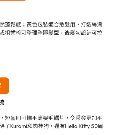
造自然蓬鬆感；黃色包裝適合散髮用，打造絲滑
或粗齒梳可整理整體髮型，後髮勾設計可拉
買
結梳
，短齒則可撫平頭髮毛鱗片，令秀發更加平
mi和肉桂狗，還有Hello Kitty 50周