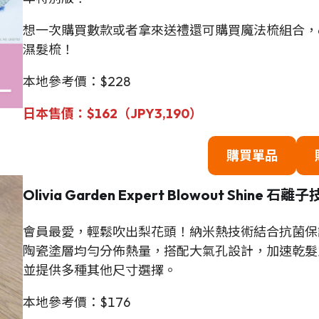
想一次購買數款或者拿來送禮還可購買魔法梳組合，
濕髮梳！
本地參考價：$228
日本售價
：
$
162（JPY3,190）
購買單品
Olivia Garden Expert Blowout Shine 石
會員最愛，輕鬆吹出梨花頭！納米熱技術結合抗菌保
陶瓷塗層均勻分佈熱量，搭配大氣孔設計，加速乾髮
並提供多種其他尺寸選擇。
本地參考價：$176