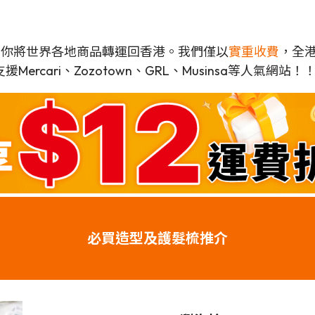
可以幫你將世界各地商品轉運回香港。我們僅以
實重收費
，全港
rcari、Zozotown、GRL、Musinsa等人氣網站！
必買造型及護髮梳推介