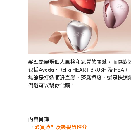
髮型是展現個人風格和氣質的關鍵，而選對
包括Aveda、ReFa HEART BRUSH 及 H
無論是打造順滑直髮、蓬鬆捲度，還是快速
們還可以幫你代購！
內容目錄
→
必買造型及護髮梳推介