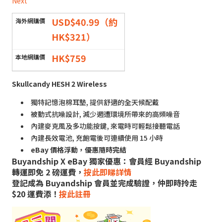
Next
USD$40.99（約
HK$321）
HK$759
Skullcandy HESH 2 Wireless
獨特記憶泡棉耳墊, 提供舒適的全天候配戴
被動式抗噪設計, 減少週遭環境所帶來的高頻噪音
內建麥克風及多功能按鍵, 來電時可輕鬆接聽電話
內建長效電池, 充飽電後可連續使用 15 小時
eBay 價格浮動，優惠隨時完結
Buyandship X eBay 獨家優惠：會員經 Buyandship
轉運即免 2 磅運費，
按此即睇詳情
登記成為 Buyandship 會員並完成驗證，仲即時拎走
$20 運費添！
按此註冊