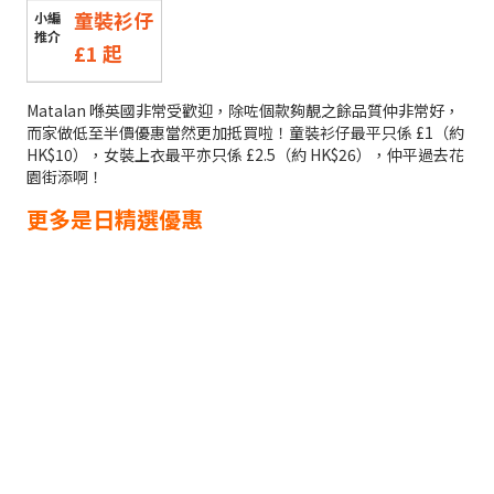
童裝衫仔
£1 起
Matalan 喺英國非常受歡迎，除咗個款夠靚之餘品質仲非常好，
而家做低至半價優惠當然更加抵買啦！童裝衫仔最平只係 £1（約
HK$10），女裝上衣最平亦只係 £2.5（約 HK$26），仲平過去花
園街添啊！
更多是日精選優惠