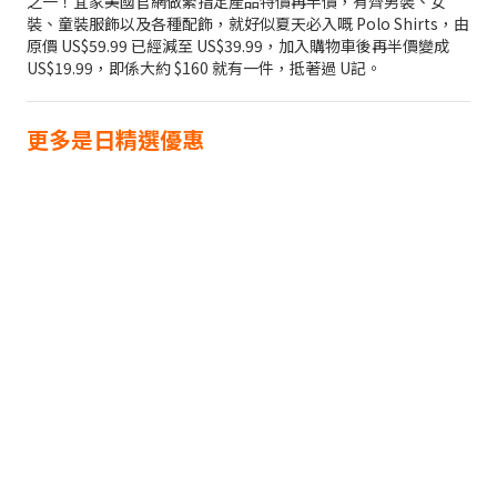
之一！宜家美國官網做緊指定產品特價再半價，有齊男裝、女
裝、童裝服飾以及各種配飾，就好似夏天必入嘅 Polo Shirts，由
原價 US$59.99 已經減至 US$39.99，加入購物車後再半價變成
US$19.99，即係大約 $160 就有一件，抵著過 U記。
更多是日精選優惠