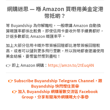
網購迷思 — 喺 Amazon 買嘢用美金定港
幣抵啲？
等 Buyandship 為你解難啦，一般嚟講 Amazon 自動換
算嘅匯率都係比較貴，即使信用卡要收外幣手續費都好，
計返多數都比 Amazon 嘅匯率平。
加上大部分信用卡嘅外幣簽帳回贈都比港幣簽帳回贈較
高，或者可以儲到更多飛行里數，所以我哋都會建議使用
美金結帳，要慳當然慳到盡啦！
👉 即上 Amazon 網購：
https://amzn.to/2tEuqAN
👉
Subscribe Buyandship Telegram Channel，跟
Buyandship 快閃慳住買🤩
👉
加入 Buyandship 網購著數交流區 Facebook
Group，分享有關海外網購嘅大小事🤑