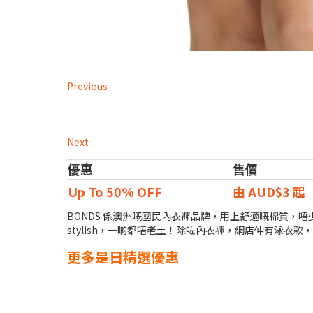
Previous
Next
優惠
售價
Up To 50% OFF
由 AUD$3 起
BONDS 係澳洲嘅國民內衣褲品牌，用上舒適嘅棉質，唔
stylish，一啲都唔老土！除咗內衣褲，網店仲有泳衣
更多是日精選優惠