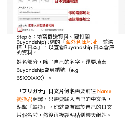
Step 6：填寫寄送資料。要打開
Buyandship官網的「
海外倉庫地址
」並選
擇「日本」，以查看Buyandship 日本倉庫
的資料。
姓名部分，除了自己的名字，還要填寫
Buyandship會員編號（e.g.
BSXXXXXX）。
「フリガナ」日文片假名
需要前往
Name
變換君
翻譯，只需要輸入自己的中文名，
點擊「轉換」，你就會有屬於自己的日文
片假名啦，然後再複製粘貼到樂天網站。