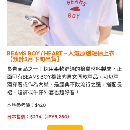
BEAMS BOY / HEART
–
人氣原創短䄂上衣
【
預計3月下旬
出貨
】
長青商品之一！採用柔軟舒適的棉質材料製成，正
面印有BEAMS BOY標誌的男女同款單品，可以單
獨穿著或作為內襯，是經典不敗流行之選，搭配長
裙、短褲或牛仔外套也超好看！
本地參考價：$420
日本售價：
$
274（JPY
5,280
）