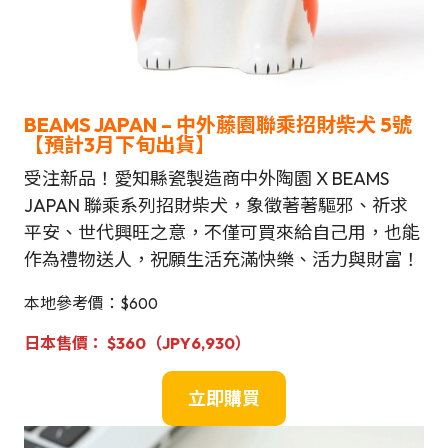
BEAMS JAPAN –
中外藤園聯乘
招財柴犬
5號
【
預計3月下旬
出貨
】
受注新品！愛知縣瓷製造商中外陶園 X BEAMS
JAPAN 聯乘系列招財柴犬，象徵著著驅邪、祈求
平安、世代興旺之意，不僅可買來給自己用，也能
作為禮物送人，祝願生活充滿快樂、活力與財富！
本地參考價：$600
日本售價
：
$
360（JPY
6,930
）
立即購買