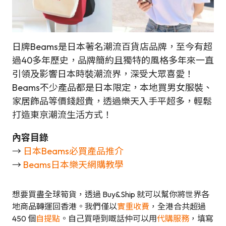
日牌Beams是日本著名潮流百貨店品牌，至今有超
過40多年歷史，品牌簡約且獨特的風格多年來一直
引領及影響日本時裝潮流界，深受大眾喜愛！
Beams不少產品都是日本限定，本地買男女服裝、
家居飾品等價錢超貴，透過樂天入手平超多，輕鬆
打造東京潮流生活方式！
內容目錄
→
日本Beams必買產品推介
→
Beams日本樂天網購教學
想要買盡全球筍貨，透過 Buy&Ship 就可以幫你將世界各
地商品轉運回香港。我們僅以
實重收費
，全港合共超過
450 個
自提點
。自己買唔到嘅話仲可以用
代購服務
，填寫