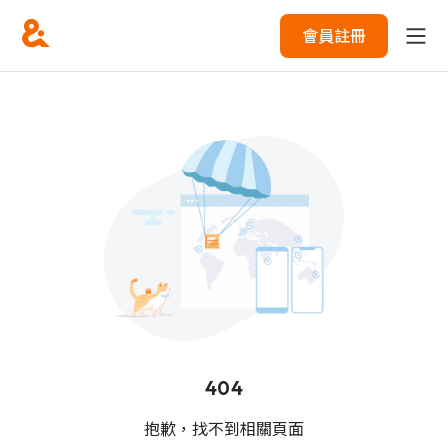
會員註冊
404
抱歉，找不到相關頁面