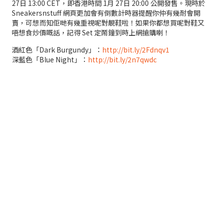
27日 13:00 CET，即香港時間 1月 27日 20:00 公開發售。現時於
Sneakersnstuff 網頁更加會有倒數計時器提醒你仲有幾耐會開
賣，可想而知佢哋有幾重視呢對靚鞋啦！如果你都想買呢對鞋又
唔想食炒價嘅話，記得 Set 定鬧鐘到時上網搶購喇！
酒紅色「Dark Burgundy」：
http://bit.ly/2Fdnqv1
深藍色「Blue Night」：
http://bit.ly/2n7qwdc