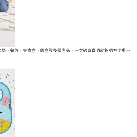
有齊背包、水樽、餐盤、零食盒、飯盒等多種產品，一次過買齊哂就夠哂方便啦～