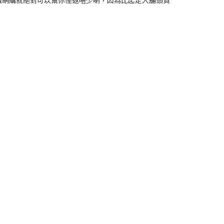
識網購就絕對可以幫你慳返唔少喇，因為比起走入舖頭買