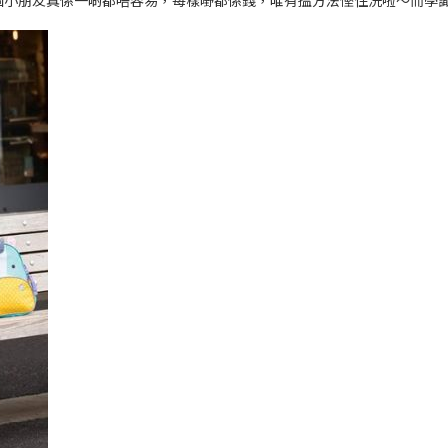
個小朋友真係一啲都唔容易，每樣嘢都係錢，唯有搵方法慳住洗啦～而學