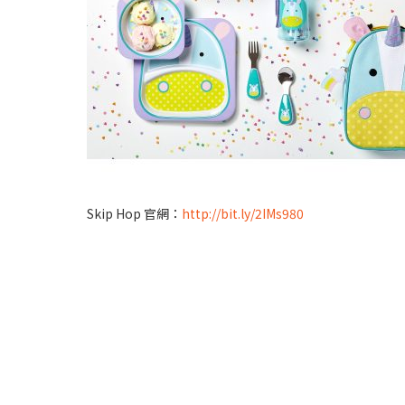
Skip Hop 官網：
http://bit.ly/2IMs980