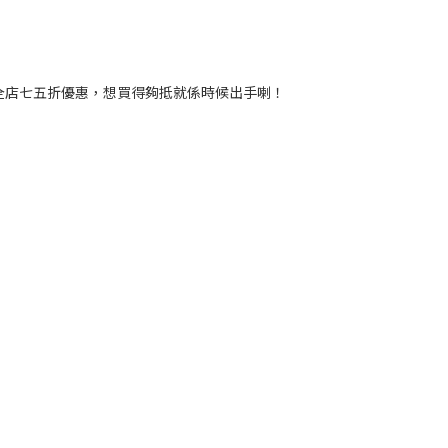
緊全店七五折優惠，想買得夠抵就係時候出手喇！