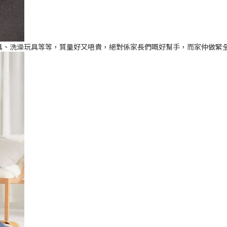
兒童餐具、洗澡玩具等等，質量好又唔貴，絕對係家長們嘅好幫手，而家仲做