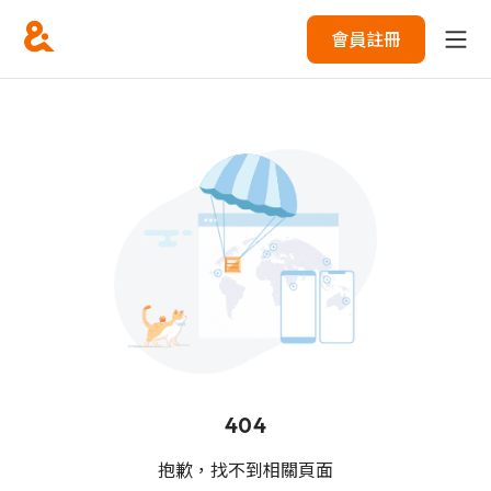
會員註冊
404
抱歉，找不到相關頁面