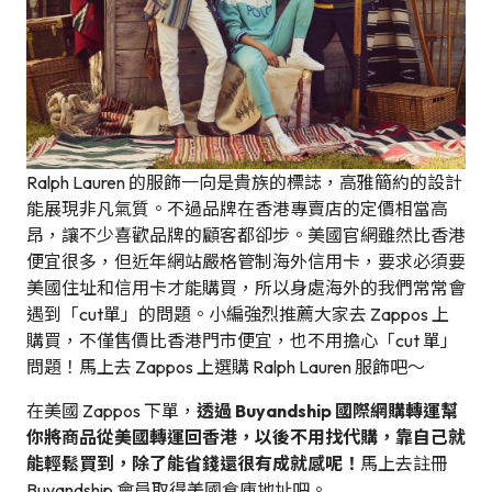
Ralph Lauren 的服飾一向是貴族的標誌，高雅簡約的設計
能展現非凡氣質。不過品牌在香港專賣店的定價相當高
昂，讓不少喜歡品牌的顧客都卻步。美國官網雖然比香港
便宜很多，但近年網站嚴格管制海外信用卡，要求必須要
美國住址和信用卡才能購買，所以身處海外的我們常常會
遇到「cut單」的問題。小編強烈推薦大家去 Zappos 上
購買，不僅售價比香港門市便宜，也不用擔心「cut 單」
問題！馬上去 Zappos 上選購 Ralph Lauren 服飾吧～
在美國 Zappos 下單，
透過 Buyandship 國際網購轉運幫
你將商品從美國轉運回香港，以後不用找代購，靠自己就
能輕鬆買到，除了能省錢還很有成就感呢！
馬上去註冊
Buyandship 會員取得美國倉庫地址吧。