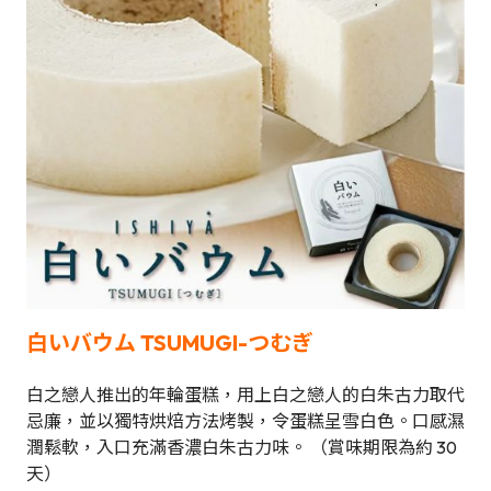
白いバウム TSUMUGI-つむぎ
白之戀人推出的年輪蛋糕，用上白之戀人的白朱古力取代
忌廉，並以獨特烘焙方法烤製，令蛋糕呈雪白色。口感濕
潤鬆軟，入口充滿香濃白朱古力味。 （賞味期限為約 30
天）