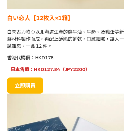
白い恋人【12枚入×1箱】
白朱古力軟心以北海道生產的鮮牛油、牛奶、及雞蛋等新
鮮材料製作而成，再配上酥脆的餅乾，口感細膩，讓人一
試難忘。一盒 12 件。
香港代購價：HKD178
日本售價：HKD127.84（JPY2200）
立即購買