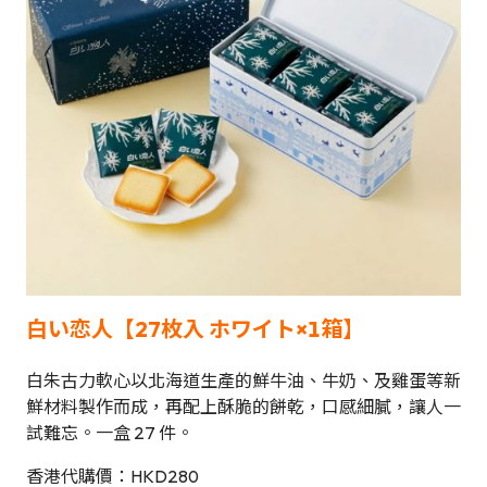
白い恋人【27枚入 ホワイト×1箱】
白朱古力軟心以北海道生產的鮮牛油、牛奶、及雞蛋等新
鮮材料製作而成，再配上酥脆的餅乾，口感細膩，讓人一
試難忘。一盒 27 件。
香港代購價：HKD280