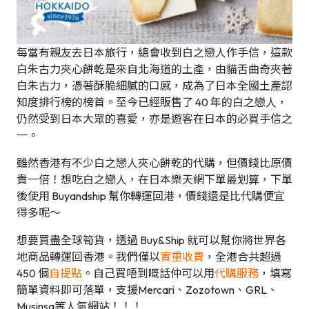
每當有親友去日本旅行，總會收到白之戀人作手信，這款
白朱古力夾心餅乾是來自北海道的土產，由貓舌曲奇夾著
白朱古力，憑著酥脆細膩的口感，成為了日本全國土產認
知度排行榜的榜首。至今已經販售了 40 年的白之戀人，
仍然受到日本大眾的喜愛，亦是遊客在日本的必買手信之
一。
雖然香港有不少白之戀人夾心餅乾的代購，但價錢比原價
貴一倍！想吃白之戀人，在日本樂天網下單最划算，下單
後使用 Buyandship 幫你轉運回港，價錢還是比代購便宜
得多呢～
想要買盡全球筍貨，透過 Buy&Ship 就可以幫你將世界各
地商品轉運回香港。我們僅以
實重收費
，全港合共超過
450 個
自提點
。自己買唔到嘅話仲可以用
代購服務
，填寫
簡單資料即可落單，支援Mercari、Zozotown、GRL、
Musinsa等人氣網站！！！