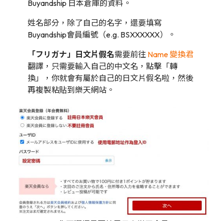
Buyandship 日本倉庫的資料。
姓名部分，除了自己的名字，還要填寫
Buyandship會員編號（e.g. BSXXXXXX）。
「フリガナ」日文片假名
需要前往
Name 變換君
翻譯，只需要輸入自己的中文名，點擊「轉
換」，你就會有屬於自己的日文片假名啦，然後
再複製粘貼到樂天網站。