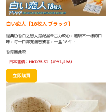
白い恋人【18枚入 ブラック】
經典奶香白之戀人搭配黑朱古力軟心，體驗不一樣的口
味，每一口都充滿著驚喜，一盒 18 件。
香港無此款
日本售價：HKD75.31（JPY1,296）
立即購買