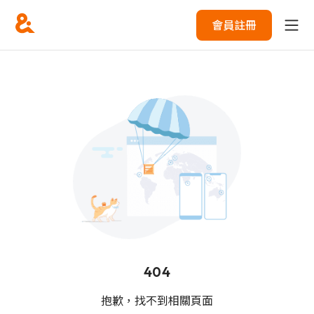
會員註冊
404
抱歉，找不到相關頁面