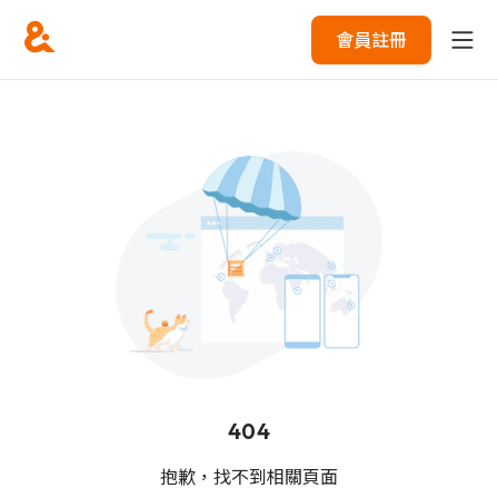
會員註冊
404
抱歉，找不到相關頁面