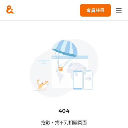
會員註冊
404
抱歉，找不到相關頁面