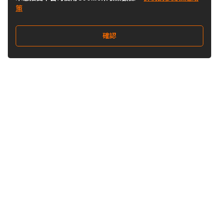
策
確認
關注我們
Buy&Ship 香港
buyandship.goodies
關於 Buy&Ship
集運資訊
關於我們
海外倉庫