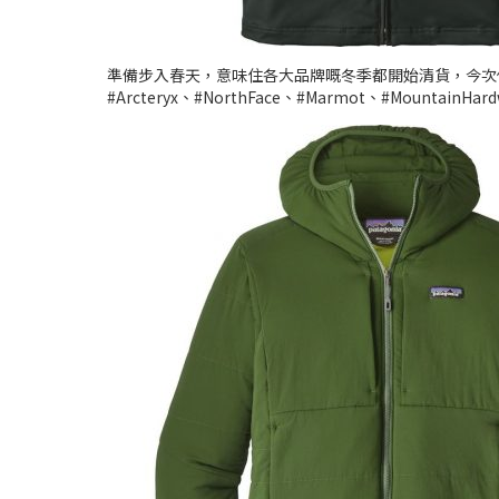
準備步入春天，意味住各大品牌嘅冬季都開始清貨，今次低至 5
#Arcteryx、#NorthFace、#Marmot、#Mo