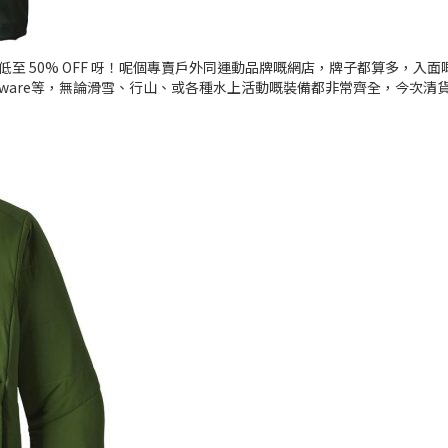
0% OFF 呀！呢個專賣戶外同運動品牌嘅網店，牌子都算多，入面嘅貨又多元
untainHardware等，無論滑雪、行山、或各種水上活動嘅裝備都非常齊全，今