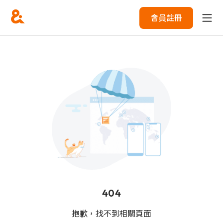
會員註冊
404
抱歉，找不到相關頁面