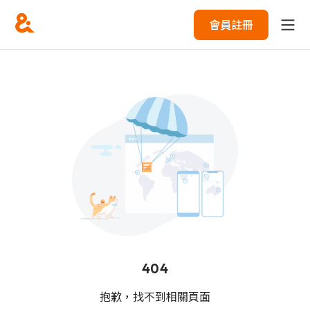
會員註冊
404
抱歉，找不到相關頁面